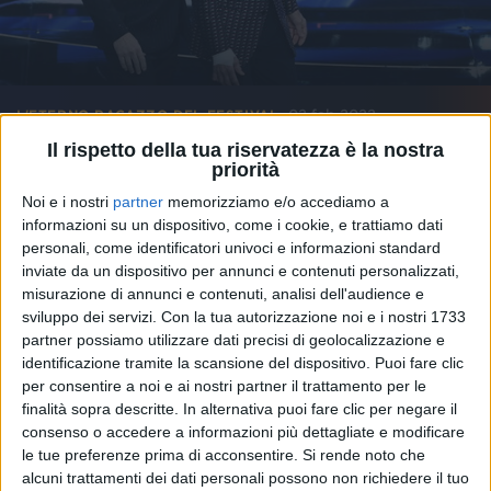
02 feb 2022
L'ETERNO RAGAZZO DEL FESTIVAL
Il rispetto della tua riservatezza è la nostra
Sanremo, Gianni Morandi: “Sogno che
priorità
Jovanotti mi inviti al Jova Beach Party”
Noi e i nostri
partner
memorizziamo e/o accediamo a
Il grande ritorno in gara all'Ariston con il brano "Apri
informazioni su un dispositivo, come i cookie, e trattiamo dati
tutte le porte" scritto per lui da Lorenzo: "Sul
personali, come identificatori univoci e informazioni standard
palco mi è passata tutta la vita davanti. L'abbraccio
inviate da un dispositivo per annunci e contenuti personalizzati,
con Anna subito dopo è stato bellissimo. Monica
Vitti? Ho dei ricordi che sono solo miei": l'intervista
misurazione di annunci e contenuti, analisi dell'audience e
sviluppo dei servizi.
Con la tua autorizzazione noi e i nostri 1733
partner possiamo utilizzare dati precisi di geolocalizzazione e
identificazione tramite la scansione del dispositivo. Puoi fare clic
per consentire a noi e ai nostri partner il trattamento per le
finalità sopra descritte. In alternativa puoi fare clic per negare il
consenso o accedere a informazioni più dettagliate e modificare
le tue preferenze prima di acconsentire.
Si rende noto che
alcuni trattamenti dei dati personali possono non richiedere il tuo