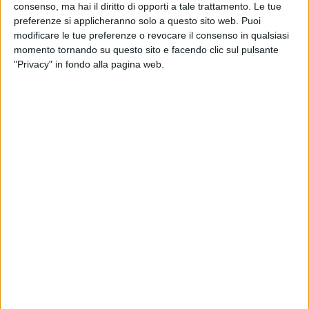
consenso, ma hai il diritto di opporti a tale trattamento. Le tue
preferenze si applicheranno solo a questo sito web. Puoi
modificare le tue preferenze o revocare il consenso in qualsiasi
momento tornando su questo sito e facendo clic sul pulsante
"Privacy" in fondo alla pagina web.
14 gen 2022
FESTIVAL E CONCERTI
Gianni Morandi: prima e dopo Sanremo
2022 maratona live al Teatro Duse
L'Eterno Ragazzo, tra i Big del Festival con “Apri
tutte le porte”, torna sul palco di Bologna dal 19
gennaio con “Stasera gioco in casa”