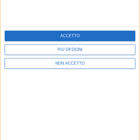
ACCETTO
PIÙ OPZIONI
NON ACCETTO
05 dic 2021
DOPO L'ALLEGRIA
Morandi a Sanremo 2022 con una canzone
di Jovanotti: "Mi ha convinto lui"
Come annunciato da Amadeus, Gianni tornerà al
Festival a 77 anni e da ex vincitore, reduce
dall'incidente in campagna e dalle ustioni