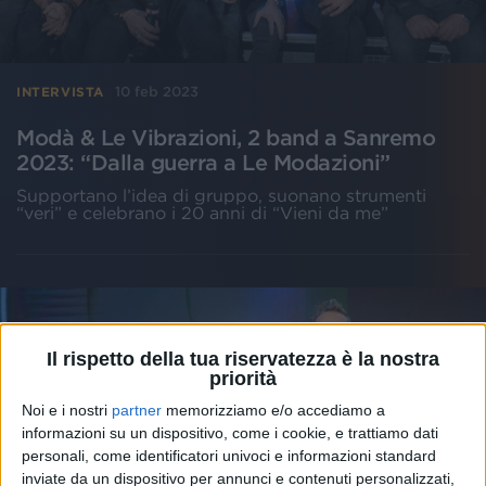
10 feb 2023
INTERVISTA
Modà & Le Vibrazioni, 2 band a Sanremo
2023: “Dalla guerra a Le Modazioni”
Supportano l’idea di gruppo, suonano strumenti
“veri” e celebrano i 20 anni di “Vieni da me”
Il rispetto della tua riservatezza è la nostra
priorità
Noi e i nostri
partner
memorizziamo e/o accediamo a
informazioni su un dispositivo, come i cookie, e trattiamo dati
personali, come identificatori univoci e informazioni standard
inviate da un dispositivo per annunci e contenuti personalizzati,