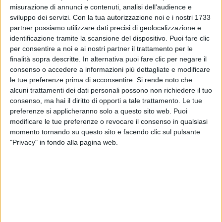
misurazione di annunci e contenuti, analisi dell'audience e
sviluppo dei servizi.
Con la tua autorizzazione noi e i nostri 1733
partner possiamo utilizzare dati precisi di geolocalizzazione e
identificazione tramite la scansione del dispositivo. Puoi fare clic
10 feb 2023
“SIAMO TORNATI”
per consentire a noi e ai nostri partner il trattamento per le
finalità sopra descritte. In alternativa puoi fare clic per negare il
Kekko Silvestre dei Modà ringrazia i fan per
consenso o accedere a informazioni più dettagliate e modificare
aver compreso il suo momento
le tue preferenze prima di acconsentire.
Si rende noto che
alcuni trattamenti dei dati personali possono non richiedere il tuo
Il frontman garantisce ai romantici "soddisfazioni" e
consenso, ma hai il diritto di opporti a tale trattamento. Le tue
"più musica possibile”
preferenze si applicheranno solo a questo sito web. Puoi
modificare le tue preferenze o revocare il consenso in qualsiasi
di
Mara Bizzoco
momento tornando su questo sito e facendo clic sul pulsante
"Privacy" in fondo alla pagina web.