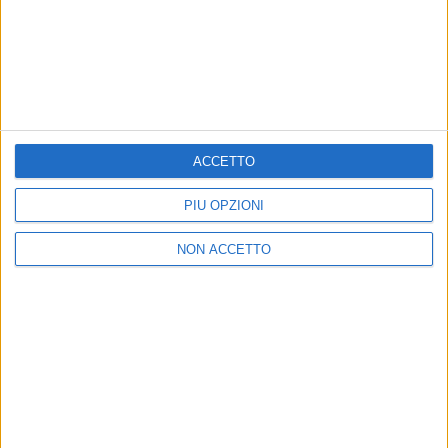
VIDEO
ACCETTO
Backstage Modà
PIÙ OPZIONI
NON ACCETTO