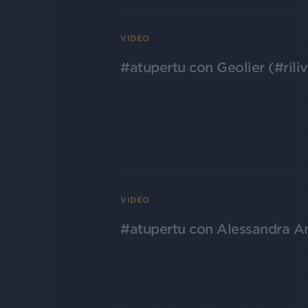
VIDEO
#atupertu con Geolier (#ril
VIDEO
#atupertu con Alessandra A