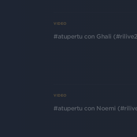
VIDEO
#atupertu con Ghali (#rilive
VIDEO
#atupertu con Noemi (#rili