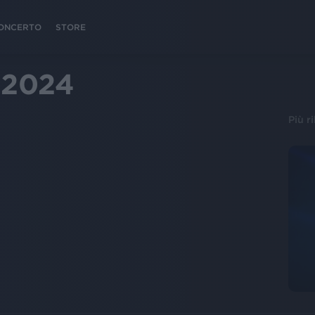
 CONCERTO
STORE
 2024
Più r