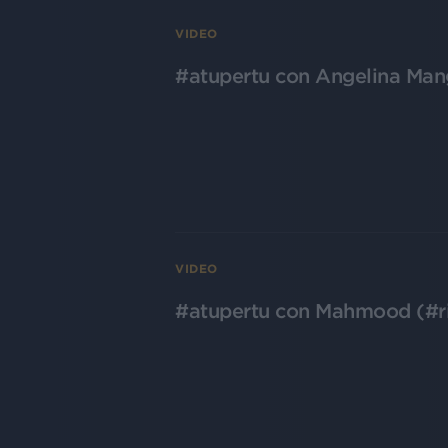
VIDEO
#atupertu con Angelina Man
VIDEO
#atupertu con Mahmood (#ri