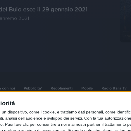
del Buio esce il 29 gennaio 2021
 Sanremo 2021
a con noi
Pubblicita'
Regolamenti
Mobile
Radio Italia Tv
iorità
 opere dell'ingegno
Sede Amministrativa: Viale Europa 49, 20
dispositivo, come i cookie, e trattiamo dati personali, come identifica
i d'autore e dei diritti
02 25444220
, analisi dell'audience e sviluppo dei servizi.
Con la tua autorizzazione 
 Puoi fare clic per consentire a noi e ai nostri partner il trattamento per 
.F. e n° iscrizione
Sede Legale: Via Savona 97, 20144 Milano
istrata n°286 - 3 Aprile
ue preferenze prima di acconsentire.
Si rende noto che alcuni trattament