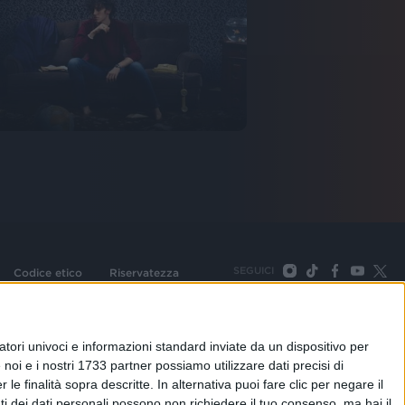
SEGUICI
Codice etico
Riservatezza
093 Cologno Monzese (Mi) |Tel. +39 02 254441 | Fax +39
TORNA SU
tori univoci e informazioni standard inviate da un dispositivo per
noi e i nostri 1733 partner possiamo utilizzare dati precisi di
le finalità sopra descritte. In alternativa puoi fare clic per negare il
i dei dati personali possono non richiedere il tuo consenso, ma hai il