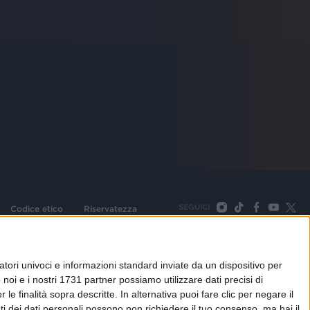
SEGUICI
Codice etico
Riservatezza
093 Cologno Monzese (Mi) |Tel. +39 02 254441 | Fax +39
TORNA SU
tori univoci e informazioni standard inviate da un dispositivo per
noi e i nostri 1731 partner possiamo utilizzare dati precisi di
le finalità sopra descritte. In alternativa puoi fare clic per negare il
i dei dati personali possono non richiedere il tuo consenso, ma hai il