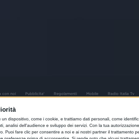
a con noi
Pubblicita'
Regolamenti
Mobile
Radio Italia Tv
iorità
 opere dell'ingegno
Sede Amministrativa: Viale Europa 49, 20
dispositivo, come i cookie, e trattiamo dati personali, come identifica
i d'autore e dei diritti
02 25444220
, analisi dell'audience e sviluppo dei servizi.
Con la tua autorizzazione 
 Puoi fare clic per consentire a noi e ai nostri partner il trattamento per 
.F. e n° iscrizione
Sede Legale: Via Savona 97, 20144 Milano
istrata n°286 - 3 Aprile
ue preferenze prima di acconsentire.
Si rende noto che alcuni trattament