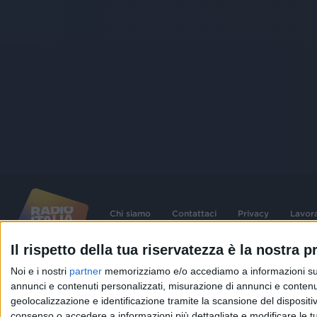
Chi siamo
Contattaci
Privacy
Lavor
Il rispetto della tua riservatezza è la nostra pr
©
2026
RADIO ITALIA S.p.A. P.IVA 06832230152 | Tutti i diritti riservati. Per le
Noi e i nostri
partner
memorizziamo e/o accediamo a informazioni su un 
contenute nel sito sono stati assolti gli obblighi derivanti dalla normativa dei diritt
connessi.
annunci e contenuti personalizzati, misurazione di annunci e contenuti
geolocalizzazione e identificazione tramite la scansione del dispositivo.
Capitale Sociale € 580.000,00 interamente versato. Iscr. Reg. Imprese Milano - C
06832230152. Iscritta al R.E.A. di Milano al n° 1125258. Testata giornalistica Reg
consenso o accedere a informazioni più dettagliate e modificare le t