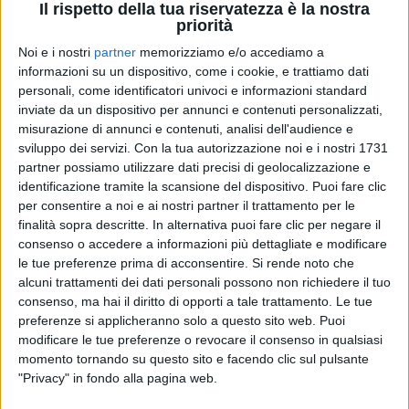
Il rispetto della tua riservatezza è la nostra
priorità
Noi e i nostri
partner
memorizziamo e/o accediamo a
informazioni su un dispositivo, come i cookie, e trattiamo dati
21 giu 2021
NUOVO VIDEO MUSICALE
personali, come identificatori univoci e informazioni standard
inviate da un dispositivo per annunci e contenuti personalizzati,
Marco Mengoni: nel video di Ma stasera
misurazione di annunci e contenuti, analisi dell'audience e
balla, va in bici e si tuffa in mare
sviluppo dei servizi.
Con la tua autorizzazione noi e i nostri 1731
partner possiamo utilizzare dati precisi di geolocalizzazione e
La clip mostra anche le bellezze de La Maddalena
identificazione tramite la scansione del dispositivo. Puoi fare clic
per consentire a noi e ai nostri partner il trattamento per le
di
Mara Bizzoco
finalità sopra descritte. In alternativa puoi fare clic per negare il
consenso o accedere a informazioni più dettagliate e modificare
le tue preferenze prima di acconsentire.
Si rende noto che
alcuni trattamenti dei dati personali possono non richiedere il tuo
consenso, ma hai il diritto di opporti a tale trattamento. Le tue
preferenze si applicheranno solo a questo sito web. Puoi
modificare le tue preferenze o revocare il consenso in qualsiasi
momento tornando su questo sito e facendo clic sul pulsante
"Privacy" in fondo alla pagina web.
Chi siamo
Contattaci