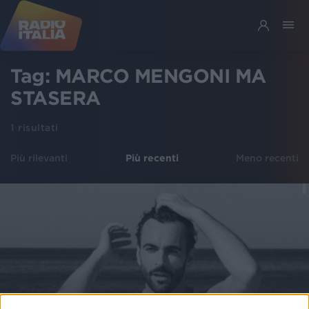
Tag:
MARCO MENGONI MA
STASERA
1
risultati
Più rilevanti
Più recenti
Meno recenti