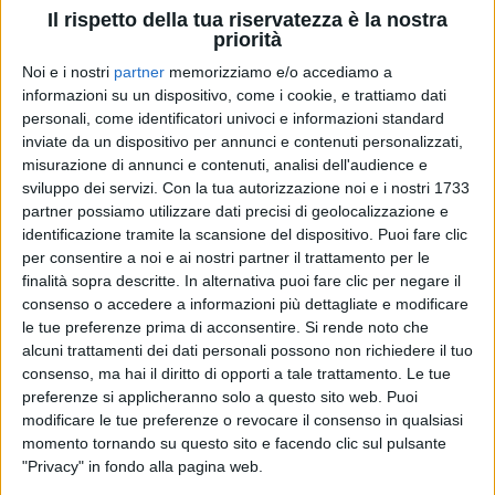
Il rispetto della tua riservatezza è la nostra
priorità
Noi e i nostri
partner
memorizziamo e/o accediamo a
informazioni su un dispositivo, come i cookie, e trattiamo dati
personali, come identificatori univoci e informazioni standard
inviate da un dispositivo per annunci e contenuti personalizzati,
misurazione di annunci e contenuti, analisi dell'audience e
sviluppo dei servizi.
Con la tua autorizzazione noi e i nostri 1733
04 apr 2022
COMPLEANNO DOPPIO
partner possiamo utilizzare dati precisi di geolocalizzazione e
identificazione tramite la scansione del dispositivo. Puoi fare clic
Vasco Rossi: gli auguri al Maestro
per consentire a noi e ai nostri partner il trattamento per le
Francesco De Gregori e a Fiorella Mannoia
finalità sopra descritte. In alternativa puoi fare clic per negare il
I due big romani della musica italiana festeggiano il
consenso o accedere a informazioni più dettagliate e modificare
loro compleanno proprio oggi e il rocker è uno dei
le tue preferenze prima di acconsentire.
Si rende noto che
primi a celebrarli
alcuni trattamenti dei dati personali possono non richiedere il tuo
consenso, ma hai il diritto di opporti a tale trattamento. Le tue
preferenze si applicheranno solo a questo sito web. Puoi
modificare le tue preferenze o revocare il consenso in qualsiasi
momento tornando su questo sito e facendo clic sul pulsante
"Privacy" in fondo alla pagina web.