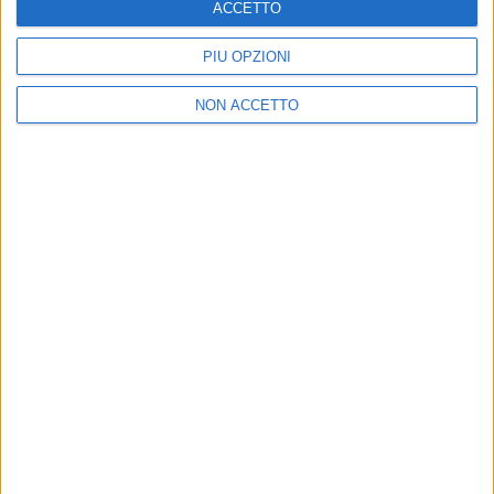
di
Redazione
ACCETTO
PIÙ OPZIONI
NON ACCETTO
13 giu 2016
NEWS
Tavecchio a Casa Azzurri: il Belgio,
Morandi, Mannoia e l’inno di Radio Italia