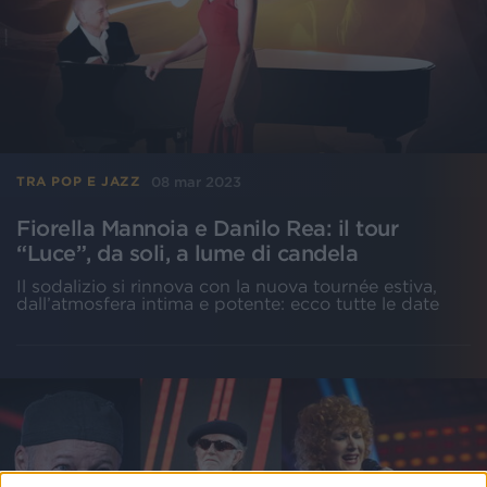
08 mar 2023
TRA POP E JAZZ
Fiorella Mannoia e Danilo Rea: il tour
“Luce”, da soli, a lume di candela
Il sodalizio si rinnova con la nuova tournée estiva,
dall’atmosfera intima e potente: ecco tutte le date