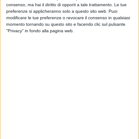
consenso, ma hai il diritto di opporti a tale trattamento. Le tue
preferenze si applicheranno solo a questo sito web. Puoi
modificare le tue preferenze o revocare il consenso in qualsiasi
04 lug 2019
NEWS
momento tornando su questo sito e facendo clic sul pulsante
"Privacy" in fondo alla pagina web.
Boomdabash e Alessandra Amoroso:
Mambo salentino è nato su WhatsApp
Ecco quali sono le specialità pugliesi preferite degli
artisti
di
Simone Bernardi
Chi siamo
Contattaci