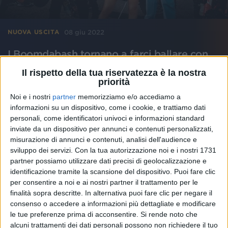
08 giu 2022
NUOVA USCITA
I Boomdabash tornano a farci ballare con
“Tropicana” insieme ad Annalisa
Il rispetto della tua riservatezza è la nostra
Il brano, che regala gioia e good vibes, si candida a
priorità
essere una hit estiva: potrete ascoltarlo dal 10 giugno
Noi e i nostri
partner
memorizziamo e/o accediamo a
su Radio Italia solomusicaitaliana
informazioni su un dispositivo, come i cookie, e trattiamo dati
personali, come identificatori univoci e informazioni standard
inviate da un dispositivo per annunci e contenuti personalizzati,
misurazione di annunci e contenuti, analisi dell'audience e
sviluppo dei servizi.
Con la tua autorizzazione noi e i nostri 1731
partner possiamo utilizzare dati precisi di geolocalizzazione e
identificazione tramite la scansione del dispositivo. Puoi fare clic
per consentire a noi e ai nostri partner il trattamento per le
finalità sopra descritte. In alternativa puoi fare clic per negare il
consenso o accedere a informazioni più dettagliate e modificare
le tue preferenze prima di acconsentire.
Si rende noto che
alcuni trattamenti dei dati personali possono non richiedere il tuo