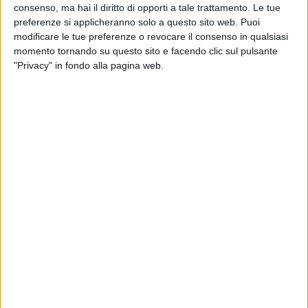
consenso, ma hai il diritto di opporti a tale trattamento. Le tue
preferenze si applicheranno solo a questo sito web. Puoi
modificare le tue preferenze o revocare il consenso in qualsiasi
momento tornando su questo sito e facendo clic sul pulsante
"Privacy" in fondo alla pagina web.
20 ott 2021
NUOVA USCITA
La Rappresentante di Lista: in arrivo il
primo libro “Maimamma”
Il romanzo, che uscirà il 28 ottobre, è nato nel 2011: la
protagonista è Lavinia, una ragazza di 30 anni
Chi siamo
Contattaci