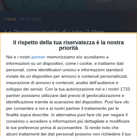
27 ott 2021
TOUR
La Rappresentante di Lista: il libro
Maimamma e i concerti nei club
Il rispetto della tua riservatezza è la nostra
priorità
Le prime date del “My mamma Tour Club 2022” alla
vigilia della pubblicazione del primo romanzo di
Noi e i nostri
partner
memorizziamo e/o accediamo a
Veronica Lucchesi e Dario Mangiaracina: “Il puzzle
adesso è quasi completo”
informazioni su un dispositivo, come i cookie, e trattiamo dati
personali, come identificatori univoci e informazioni standard
inviate da un dispositivo per annunci e contenuti personalizzati,
misurazione di annunci e contenuti, analisi dell'audience e
sviluppo dei servizi.
Con la tua autorizzazione noi e i nostri 1733
partner possiamo utilizzare dati precisi di geolocalizzazione e
identificazione tramite la scansione del dispositivo. Puoi fare clic
per consentire a noi e ai nostri partner il trattamento per le
finalità sopra descritte. In alternativa puoi fare clic per negare il
consenso o accedere a informazioni più dettagliate e modificare
le tue preferenze prima di acconsentire.
Si rende noto che
alcuni trattamenti dei dati personali possono non richiedere il tuo