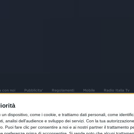
a con noi
Pubblicita'
Regolamenti
Mobile
Radio Italia Tv
iorità
 opere dell'ingegno
Sede Amministrativa: Viale Europa 49, 20
dispositivo, come i cookie, e trattiamo dati personali, come identifica
i d'autore e dei diritti
02 25444220
, analisi dell'audience e sviluppo dei servizi.
Con la tua autorizzazione 
 Puoi fare clic per consentire a noi e ai nostri partner il trattamento per 
.F. e n° iscrizione
Sede Legale: Via Savona 97, 20144 Milano
istrata n°286 - 3 Aprile
ue preferenze prima di acconsentire.
Si rende noto che alcuni trattament