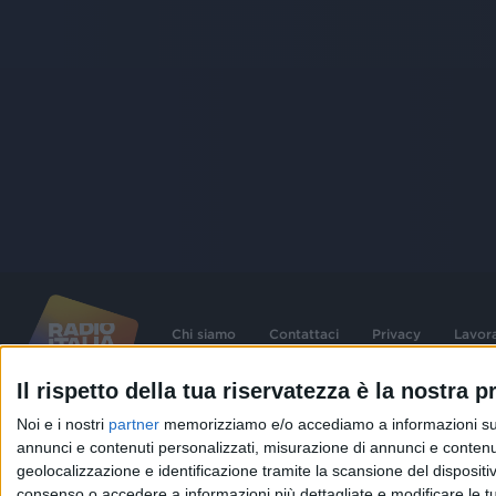
Chi siamo
Contattaci
Privacy
Lavor
Il rispetto della tua riservatezza è la nostra pr
©
2026
RADIO ITALIA S.p.A. P.IVA 06832230152 | Tutti i diritti riservati. Per le
Noi e i nostri
partner
memorizziamo e/o accediamo a informazioni su un 
contenute nel sito sono stati assolti gli obblighi derivanti dalla normativa dei diritt
connessi.
annunci e contenuti personalizzati, misurazione di annunci e contenuti
geolocalizzazione e identificazione tramite la scansione del dispositivo.
Capitale Sociale € 580.000,00 interamente versato. Iscr. Reg. Imprese Milano - C
06832230152. Iscritta al R.E.A. di Milano al n° 1125258. Testata giornalistica Reg
consenso o accedere a informazioni più dettagliate e modificare le t