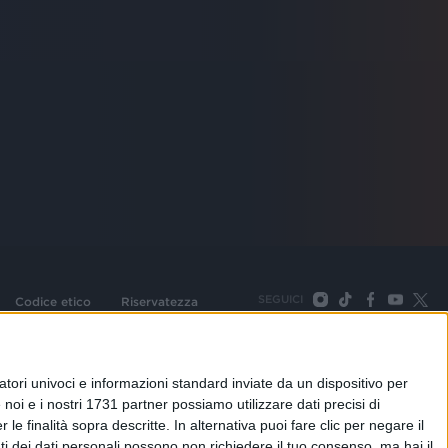
SEGUICI
Codice etico
Riservatezza
093 Cologno Monzese (Mi) |Tel. +39 02 254441 | Fax +39
TORNA SU
tori univoci e informazioni standard inviate da un dispositivo per
noi e i nostri 1731 partner possiamo utilizzare dati precisi di
le finalità sopra descritte. In alternativa puoi fare clic per negare il
i dei dati personali possono non richiedere il tuo consenso, ma hai il