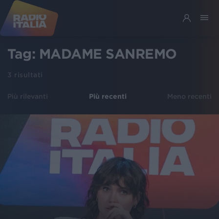
Tag:
MADAME SANREMO
3
risultati
Più rilevanti
Più recenti
Meno recenti