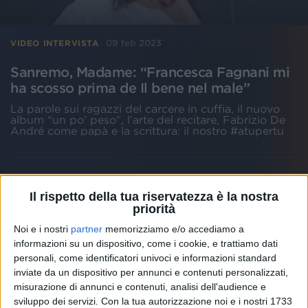
09 feb 2023
VIDEO INTERVISTA
Sanremo, Madame: “Francesca Fagnani mi
ha scosso prima de Il bene nel male”
La parole sui ragazzi del carcere in cuffia, il nuovo
album “un po’ peso”, l’arte del recitare, Fabrizio De
André come papà e la scrittura: il nostro #atupertu
Il rispetto della tua riservatezza è la nostra
priorità
Noi e i nostri
partner
memorizziamo e/o accediamo a
informazioni su un dispositivo, come i cookie, e trattiamo dati
personali, come identificatori univoci e informazioni standard
inviate da un dispositivo per annunci e contenuti personalizzati,
misurazione di annunci e contenuti, analisi dell'audience e
sviluppo dei servizi.
Con la tua autorizzazione noi e i nostri 1733