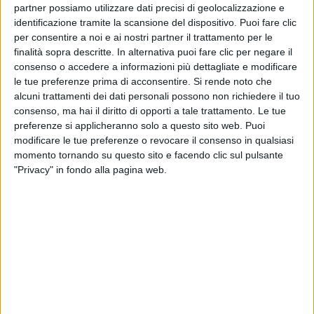
partner possiamo utilizzare dati precisi di geolocalizzazione e
identificazione tramite la scansione del dispositivo. Puoi fare clic
per consentire a noi e ai nostri partner il trattamento per le
finalità sopra descritte. In alternativa puoi fare clic per negare il
14 set 2021
UN 2021 DA INCORNICIARE
consenso o accedere a informazioni più dettagliate e modificare
le tue preferenze prima di acconsentire.
Si rende noto che
Madame, la musica è la sua vita da 3 anni:
alcuni trattamenti dei dati personali possono non richiedere il tuo
“Lasciatemi scrivere per sempre”
consenso, ma hai il diritto di opporti a tale trattamento. Le tue
preferenze si applicheranno solo a questo sito web. Puoi
La sua carriera è iniziata ufficialmente nel settembre
2018 con l'uscita della prima canzone e il 2021 ha
modificare le tue preferenze o revocare il consenso in qualsiasi
segnato la sua esplosione artistica
momento tornando su questo sito e facendo clic sul pulsante
"Privacy" in fondo alla pagina web.