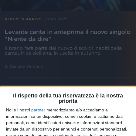
18 set 2025
ALBUM IN ARRIVO
Levante canta in anteprima il nuovo singolo
“Niente da dire”
Il brano farà parte del nuovo disco di inediti della
cantautrice siciliana, in uscita in autunno
di
Daniele Verderio
Il rispetto della tua riservatezza è la nostra
priorità
Noi e i nostri
partner
memorizziamo e/o accediamo a
informazioni su un dispositivo, come i cookie, e trattiamo dati
personali, come identificatori univoci e informazioni standard
inviate da un dispositivo per annunci e contenuti personalizzati,
misurazione di annunci e contenuti, analisi dell'audience e