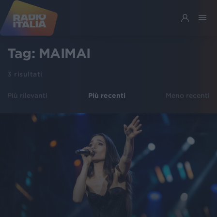
Tag:
MAIMAI
3
risultati
Più rilevanti
Più recenti
Meno recenti