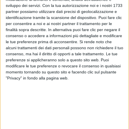
sviluppo dei servizi.
Con la tua autorizzazione noi e i nostri 1733
partner possiamo utilizzare dati precisi di geolocalizzazione e
identificazione tramite la scansione del dispositivo. Puoi fare clic
per consentire a noi e ai nostri partner il trattamento per le
finalità sopra descritte. In alternativa puoi fare clic per negare il
30 lug 2025
MUSICA IN FAMIGLIA
consenso o accedere a informazioni più dettagliate e modificare
le tue preferenze prima di acconsentire.
Si rende noto che
Levante, in arrivo il nuovo album: la
alcuni trattamenti dei dati personali possono non richiedere il tuo
canzone registrata con la figlia Alma Futura
consenso, ma hai il diritto di opporti a tale trattamento. Le tue
preferenze si applicheranno solo a questo sito web. Puoi
Mamma e figlia sono entrate in studio di
registrazione per lavorare al nuovo progetto
modificare le tue preferenze o revocare il consenso in qualsiasi
discografico: l'uscita è prevista in autunno
momento tornando su questo sito e facendo clic sul pulsante
"Privacy" in fondo alla pagina web.
di
Daniele Verderio