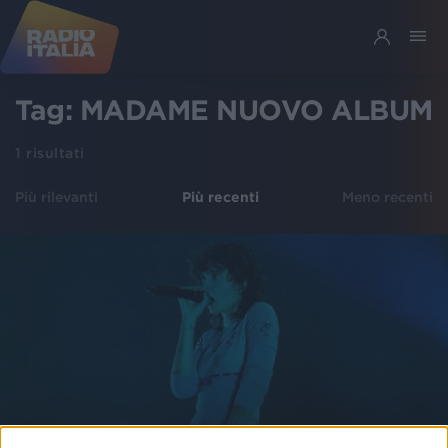
Tag:
MADAME NUOVO ALBUM
1
risultati
Più rilevanti
Più recenti
Meno recenti