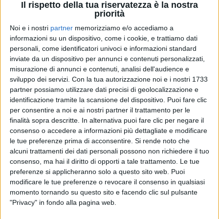
Il rispetto della tua riservatezza è la nostra
priorità
Noi e i nostri
partner
memorizziamo e/o accediamo a
18 dic 2023
DOPO "L'AMORE"
informazioni su un dispositivo, come i cookie, e trattiamo dati
personali, come identificatori univoci e informazioni standard
Madame, il grande annuncio a fine tour:
inviate da un dispositivo per annunci e contenuti personalizzati,
“Ora vado a scrivere il nuovo disco”
misurazione di annunci e contenuti, analisi dell'audience e
L'artista ha ringraziato i fan che l'hanno
sviluppo dei servizi.
Con la tua autorizzazione noi e i nostri 1733
accompagnata nelle date nei teatri: “Vi voglio bene,
partner possiamo utilizzare dati precisi di geolocalizzazione e
grazie del rispetto, della pazienza e dell’Amore”
identificazione tramite la scansione del dispositivo. Puoi fare clic
per consentire a noi e ai nostri partner il trattamento per le
di
Daniele Verderio
finalità sopra descritte. In alternativa puoi fare clic per negare il
consenso o accedere a informazioni più dettagliate e modificare
le tue preferenze prima di acconsentire.
Si rende noto che
alcuni trattamenti dei dati personali possono non richiedere il tuo
consenso, ma hai il diritto di opporti a tale trattamento. Le tue
preferenze si applicheranno solo a questo sito web. Puoi
modificare le tue preferenze o revocare il consenso in qualsiasi
momento tornando su questo sito e facendo clic sul pulsante
"Privacy" in fondo alla pagina web.
Chi siamo
Contattaci