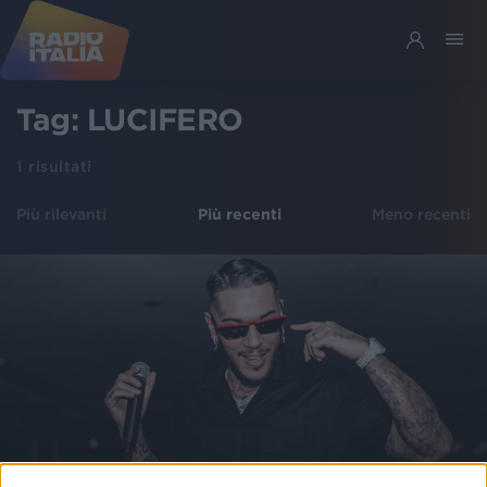
Tag:
LUCIFERO
1
risultati
Più rilevanti
Più recenti
Meno recenti