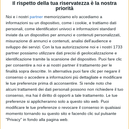
Il rispetto della tua riservatezza è la nostra
priorità
Noi e i nostri
partner
memorizziamo e/o accediamo a
03 lug 2022
IL SINGOLO È SU RADIO ITALIA
informazioni su un dispositivo, come i cookie, e trattiamo dati
personali, come identificatori univoci e informazioni standard
Lucifero: Emis Killa dà un assaggio del
inviate da un dispositivo per annunci e contenuti personalizzati,
nuovo album
misurazione di annunci e contenuti, analisi dell'audience e
Il nuovo brano è prodotto da Boss Doms, già al
sviluppo dei servizi.
Con la tua autorizzazione noi e i nostri 1733
fianco di Achille Lauro. Il disco è il primo, dopo la
partner possiamo utilizzare dati precisi di geolocalizzazione e
firma di Emis Killa con Sony Music Italy
identificazione tramite la scansione del dispositivo. Puoi fare clic
per consentire a noi e ai nostri partner il trattamento per le
di
Mara Bizzoco
finalità sopra descritte. In alternativa puoi fare clic per negare il
consenso o accedere a informazioni più dettagliate e modificare
le tue preferenze prima di acconsentire.
Si rende noto che
alcuni trattamenti dei dati personali possono non richiedere il tuo
consenso, ma hai il diritto di opporti a tale trattamento. Le tue
preferenze si applicheranno solo a questo sito web. Puoi
modificare le tue preferenze o revocare il consenso in qualsiasi
momento tornando su questo sito e facendo clic sul pulsante
"Privacy" in fondo alla pagina web.
Chi siamo
Contattaci