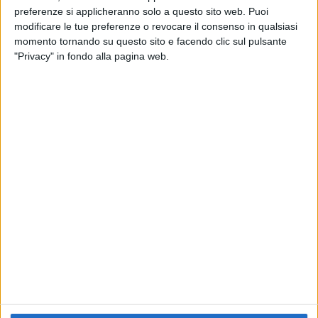
preferenze si applicheranno solo a questo sito web. Puoi
modificare le tue preferenze o revocare il consenso in qualsiasi
momento tornando su questo sito e facendo clic sul pulsante
"Privacy" in fondo alla pagina web.
VIDEO
MARCO MENGONI - ATLANTICO TOUR
(Live 2019)
Chi siamo
Contattaci
Privacy
Lavora con noi
Pubblicita'
Regolamenti