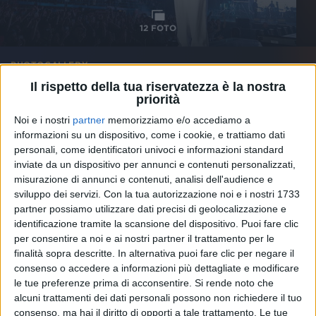
12
FOTO
PHOTOGALLERY
Il rispetto della tua riservatezza è la nostra
MARCO MENGONI - ATLANTICO TOUR
priorità
(Italia - Europa 2019)
Noi e i nostri
partner
memorizziamo e/o accediamo a
informazioni su un dispositivo, come i cookie, e trattiamo dati
personali, come identificatori univoci e informazioni standard
inviate da un dispositivo per annunci e contenuti personalizzati,
misurazione di annunci e contenuti, analisi dell'audience e
sviluppo dei servizi.
Con la tua autorizzazione noi e i nostri 1733
partner possiamo utilizzare dati precisi di geolocalizzazione e
identificazione tramite la scansione del dispositivo. Puoi fare clic
per consentire a noi e ai nostri partner il trattamento per le
finalità sopra descritte. In alternativa puoi fare clic per negare il
consenso o accedere a informazioni più dettagliate e modificare
le tue preferenze prima di acconsentire.
Si rende noto che
alcuni trattamenti dei dati personali possono non richiedere il tuo
consenso, ma hai il diritto di opporti a tale trattamento. Le tue