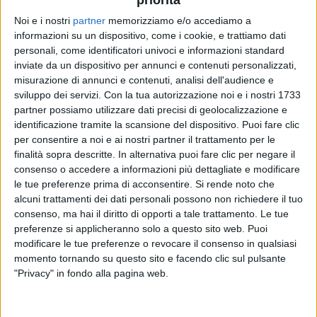
Noi e i nostri
partner
memorizziamo e/o accediamo a
informazioni su un dispositivo, come i cookie, e trattiamo dati
personali, come identificatori univoci e informazioni standard
inviate da un dispositivo per annunci e contenuti personalizzati,
misurazione di annunci e contenuti, analisi dell'audience e
16 gen 2026
ATUPERTU
sviluppo dei servizi.
Con la tua autorizzazione noi e i nostri 1733
partner possiamo utilizzare dati precisi di geolocalizzazione e
Sarah Toscano a Radio Italia Live: chi sono
identificazione tramite la scansione del dispositivo. Puoi fare clic
gli invitati al suo Met Gala?
per consentire a noi e ai nostri partner il trattamento per le
Il concerto esclusivo, questa sera alle 21.00 su Radio
finalità sopra descritte. In alternativa puoi fare clic per negare il
Italia solomusicaitaliana e Radio Italia Tv
consenso o accedere a informazioni più dettagliate e modificare
le tue preferenze prima di acconsentire.
Si rende noto che
di
Simone Bernardi
alcuni trattamenti dei dati personali possono non richiedere il tuo
consenso, ma hai il diritto di opporti a tale trattamento. Le tue
preferenze si applicheranno solo a questo sito web. Puoi
modificare le tue preferenze o revocare il consenso in qualsiasi
momento tornando su questo sito e facendo clic sul pulsante
"Privacy" in fondo alla pagina web.