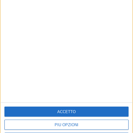
14 mar 2025
A RADIO ITALIA LIVE
Negrita: è "gioia infinita" per Lucio Corsi
che ha quasi vinto Sanremo
Atupertu con Pau, Drigo e Mac per commentare
l’ultimo Festival e parlare dell’album in arrivo
ACCETTO
di
Simone Bernardi
PIÙ OPZIONI