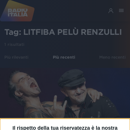
Tag:
LITFIBA PELÙ RENZULLI
1
risultati
Più rilevanti
Più recenti
Meno recenti
Il rispetto della tua riservatezza è la nostra