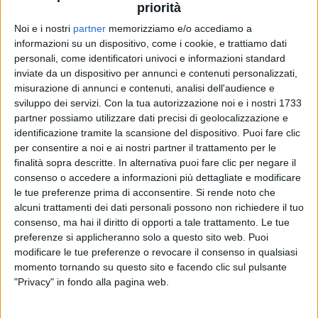
priorità
Noi e i nostri
partner
memorizziamo e/o accediamo a
informazioni su un dispositivo, come i cookie, e trattiamo dati
13 dic 2021
CONFERENZA STAMPA
personali, come identificatori univoci e informazioni standard
inviate da un dispositivo per annunci e contenuti personalizzati,
Litfiba, l’ultimo tour. Piero e Ghigo: "Una
misurazione di annunci e contenuti, analisi dell'audience e
festa per i nostri 40+2 anni"
sviluppo dei servizi.
Con la tua autorizzazione noi e i nostri 1733
Il 2022 sarà l'anno de "L'Ultimo Girone 1980-2022":
partner possiamo utilizzare dati precisi di geolocalizzazione e
ecco le prime date, al via ad aprile
identificazione tramite la scansione del dispositivo. Puoi fare clic
per consentire a noi e ai nostri partner il trattamento per le
finalità sopra descritte. In alternativa puoi fare clic per negare il
consenso o accedere a informazioni più dettagliate e modificare
le tue preferenze prima di acconsentire.
Si rende noto che
alcuni trattamenti dei dati personali possono non richiedere il tuo
consenso, ma hai il diritto di opporti a tale trattamento. Le tue
preferenze si applicheranno solo a questo sito web. Puoi
modificare le tue preferenze o revocare il consenso in qualsiasi
momento tornando su questo sito e facendo clic sul pulsante
Chi siamo
Contattaci
"Privacy" in fondo alla pagina web.
Privacy
Lavora con noi
Pubblicita'
Regolamenti