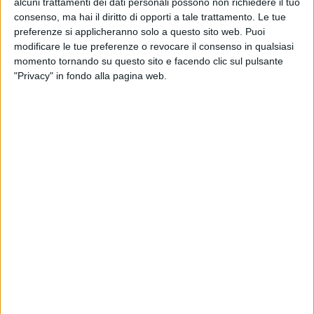
alcuni trattamenti dei dati personali possono non richiedere il tuo
consenso, ma hai il diritto di opporti a tale trattamento. Le tue
preferenze si applicheranno solo a questo sito web. Puoi
modificare le tue preferenze o revocare il consenso in qualsiasi
momento tornando su questo sito e facendo clic sul pulsante
01 giu 2022
MOSTRA DEL CINEMA
"Privacy" in fondo alla pagina web.
Venezia 79: il Leone d’Oro alla carriera va a
Catherine Deneuve
“È una gioia ricevere questo premio prestigioso alla
Mostra di Venezia, che amo e conosco da molto
tempo”, ha dichiarato la grande attrice francese
di
Mara Bizzoco