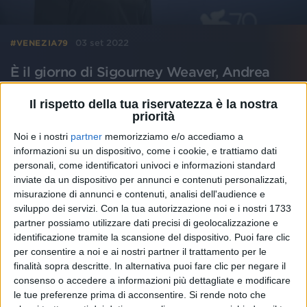
03 set 2022
#VENEZIA79
È il giorno di Sigourney Weaver, Andrea
Pallaoro e il Leone d'Oro Paul Schrader
Il rispetto della tua riservatezza è la nostra
Radio Italia solomusicaitaliana è radio ufficiale della
priorità
Mostra Internazionale d'Arte Cinematografica - La
Biennale
Noi e i nostri
partner
memorizziamo e/o accediamo a
informazioni su un dispositivo, come i cookie, e trattiamo dati
personali, come identificatori univoci e informazioni standard
inviate da un dispositivo per annunci e contenuti personalizzati,
misurazione di annunci e contenuti, analisi dell'audience e
sviluppo dei servizi.
Con la tua autorizzazione noi e i nostri 1733
partner possiamo utilizzare dati precisi di geolocalizzazione e
identificazione tramite la scansione del dispositivo. Puoi fare clic
per consentire a noi e ai nostri partner il trattamento per le
finalità sopra descritte. In alternativa puoi fare clic per negare il
consenso o accedere a informazioni più dettagliate e modificare
le tue preferenze prima di acconsentire.
Si rende noto che