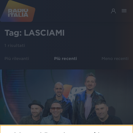
Tag:
LASCIAMI
1
risultati
Più rilevanti
Più recenti
Meno recenti