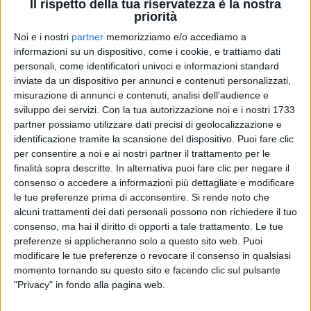
Il rispetto della tua riservatezza è la nostra
priorità
Noi e i nostri
partner
memorizziamo e/o accediamo a
10 feb 2023
“SIAMO TORNATI”
informazioni su un dispositivo, come i cookie, e trattiamo dati
personali, come identificatori univoci e informazioni standard
Kekko Silvestre dei Modà ringrazia i fan per
inviate da un dispositivo per annunci e contenuti personalizzati,
aver compreso il suo momento
misurazione di annunci e contenuti, analisi dell'audience e
sviluppo dei servizi.
Con la tua autorizzazione noi e i nostri 1733
Il frontman garantisce ai romantici "soddisfazioni" e
"più musica possibile”
partner possiamo utilizzare dati precisi di geolocalizzazione e
identificazione tramite la scansione del dispositivo. Puoi fare clic
di
Mara Bizzoco
per consentire a noi e ai nostri partner il trattamento per le
finalità sopra descritte. In alternativa puoi fare clic per negare il
consenso o accedere a informazioni più dettagliate e modificare
le tue preferenze prima di acconsentire.
Si rende noto che
alcuni trattamenti dei dati personali possono non richiedere il tuo
consenso, ma hai il diritto di opporti a tale trattamento. Le tue
preferenze si applicheranno solo a questo sito web. Puoi
modificare le tue preferenze o revocare il consenso in qualsiasi
momento tornando su questo sito e facendo clic sul pulsante
"Privacy" in fondo alla pagina web.
Chi siamo
Contattaci