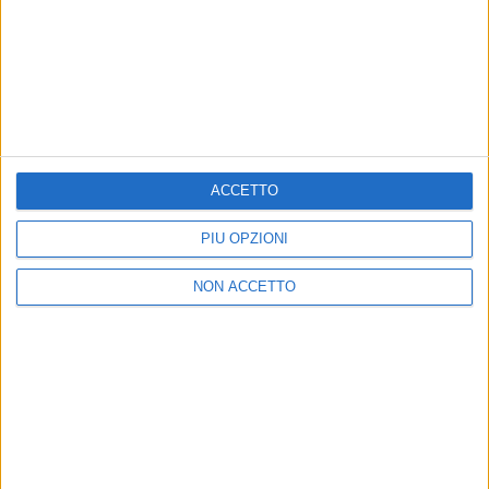
ACCETTO
PIÙ OPZIONI
NON ACCETTO
23 giu 2021
DAL VIVO
La Rappresentante Di Lista: tutto pronto
per il tour
Si parte giovedì 24 giugno: ecco il calendario
completo