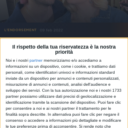
09 feb 2022
L'ENDORSEMENT
Tiziano Ferro è ossessionato da “Ciao
Il rispetto della tua riservatezza è la nostra
Ciao” de La rappresentante di Lista
priorità
Tutti gli artisti in gara a Sanremo per cui il cantautore
Noi e i nostri
partner
memorizziamo e/o accediamo a
ha fatto il tifo
informazioni su un dispositivo, come i cookie, e trattiamo dati
personali, come identificatori univoci e informazioni standard
di
Simone Bernardi
inviate da un dispositivo per annunci e contenuti personalizzati,
misurazione di annunci e contenuti, analisi dell'audience e
sviluppo dei servizi.
Con la tua autorizzazione noi e i nostri 1733
partner possiamo utilizzare dati precisi di geolocalizzazione e
identificazione tramite la scansione del dispositivo. Puoi fare clic
per consentire a noi e ai nostri partner il trattamento per le
finalità sopra descritte. In alternativa puoi fare clic per negare il
consenso o accedere a informazioni più dettagliate e modificare
le tue preferenze prima di acconsentire.
Si rende noto che