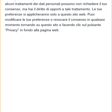
alcuni trattamenti dei dati personali possono non richiedere il tuo
consenso, ma hai il diritto di opporti a tale trattamento. Le tue
preferenze si applicheranno solo a questo sito web. Puoi
modificare le tue preferenze o revocare il consenso in qualsiasi
momento tornando su questo sito e facendo clic sul pulsante
"Privacy" in fondo alla pagina web.
08 feb 2022
"PRONTI A FARE LE ORE PICCOLE"
Marco Mengoni esulta per la candidatura di
Paolo Sorrentino agli Oscar
Anche la Rappresentante di Lista ha commentato,
con un cuore rosso. La loro canzone sanremese Ciao
Ciao è stata usata da Sorrentino per un "finale
alternativo"
di
Mara Bizzoco