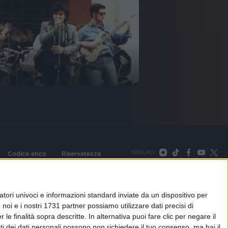
SEGUICI
Codice etico
Riservatezza
093 Cologno Monzese (Mi) |Tel. +39 02 254441 | Fax +39
TORNA SU
tori univoci e informazioni standard inviate da un dispositivo per
noi e i nostri 1731 partner possiamo utilizzare dati precisi di
le finalità sopra descritte. In alternativa puoi fare clic per negare il
i dei dati personali possono non richiedere il tuo consenso, ma hai il