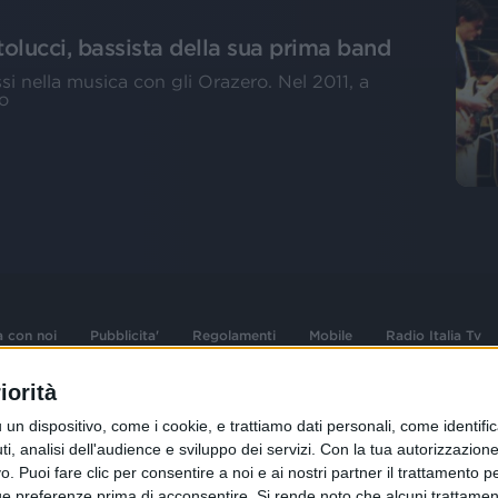
tolucci, bassista della sua prima band
i nella musica con gli Orazero. Nel 2011, a
o
a con noi
Pubblicita'
Regolamenti
Mobile
Radio Italia Tv
iorità
 opere dell'ingegno
Sede Amministrativa: Viale Europa 49, 20
dispositivo, come i cookie, e trattiamo dati personali, come identifica
i d'autore e dei diritti
02 25444220
, analisi dell'audience e sviluppo dei servizi.
Con la tua autorizzazione 
 Puoi fare clic per consentire a noi e ai nostri partner il trattamento per 
.F. e n° iscrizione
Sede Legale: Via Savona 97, 20144 Milano
istrata n°286 - 3 Aprile
ue preferenze prima di acconsentire.
Si rende noto che alcuni trattament