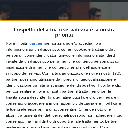
Il rispetto della tua riservatezza è la nostra
priorità
Noi e i nostri
partner
memorizziamo e/o accediamo a
informazioni su un dispositivo, come i cookie, e trattiamo dati
personali, come identificatori univoci e informazioni standard
inviate da un dispositivo per annunci e contenuti personalizzati,
misurazione di annunci e contenuti, analisi dell'audience e
sviluppo dei servizi.
Con la tua autorizzazione noi e i nostri 1733
partner possiamo utilizzare dati precisi di geolocalizzazione e
27 nov 2025
IL LUTTO
identificazione tramite la scansione del dispositivo. Puoi fare clic
per consentire a noi e ai nostri partner il trattamento per le
Ligabue: l'addio a Bobbi Bartolucci,
finalità sopra descritte. In alternativa puoi fare clic per negare il
bassista della sua prima band
consenso o accedere a informazioni più dettagliate e modificare
Avevano mosso insieme i primi passi nella musica
le tue preferenze prima di acconsentire.
Si rende noto che
con gli Orazero. Nel 2011, a Campovolo 2.0, la
alcuni trattamenti dei dati personali possono non richiedere il tuo
reunion sul palco
consenso, ma hai il diritto di opporti a tale trattamento. Le tue
preferenze si applicheranno solo a questo sito web. Puoi