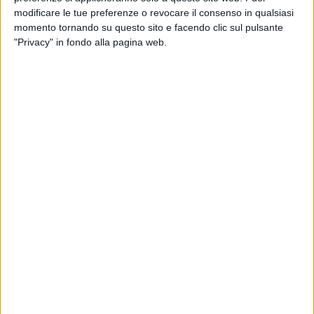
di
Daniele Verderio
modificare le tue preferenze o revocare il consenso in qualsiasi
momento tornando su questo sito e facendo clic sul pulsante
"Privacy" in fondo alla pagina web.
10 nov 2025
LA NOTTE DI CERTE NOTTI
Ligabue annuncia la data zero a Bibione del
nuovo tour negli stadi