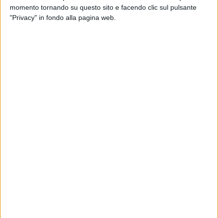
momento tornando su questo sito e facendo clic sul pulsante
"Privacy" in fondo alla pagina web.
03 dic 2024
THE UNRELEASED DUETS
Raf, esce un EP di duetti: tra gli ospiti
Elodie, Giuliano Sangiorgi, J-Ax e Levante
“Un viaggio per celebrare questi 40 anni di musica,
ma anche un dialogo tra presente e futuro”