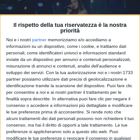
Il rispetto della tua riservatezza è la nostra
priorità
Noi e i nostri
partner
memorizziamo e/o accediamo a
informazioni su un dispositivo, come i cookie, e trattiamo dati
personali, come identificatori univoci e informazioni standard
inviate da un dispositivo per annunci e contenuti personalizzati,
misurazione di annunci e contenuti, analisi dell'audience e
sviluppo dei servizi.
Con la tua autorizzazione noi e i nostri 1733
05 giu 2025
partner possiamo utilizzare dati precisi di geolocalizzazione e
C'È ANCHE IL VIDEO
identificazione tramite la scansione del dispositivo. Puoi fare clic
Levante è tornata: il nuovo singolo
per consentire a noi e ai nostri partner il trattamento per le
“Maimai” è una dedica agli ex
finalità sopra descritte. In alternativa puoi fare clic per negare il
consenso o accedere a informazioni più dettagliate e modificare
Il singolo arriva a qualche mese di distanza da
le tue preferenze prima di acconsentire.
Si rende noto che
“Follemente”, la canzone scritta per l'omonimo film
di Paolo Genovese
alcuni trattamenti dei dati personali possono non richiedere il tuo
consenso, ma hai il diritto di opporti a tale trattamento. Le tue
preferenze si applicheranno solo a questo sito web. Puoi
di
Daniele Verderio
modificare le tue preferenze o revocare il consenso in qualsiasi