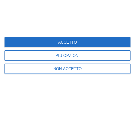
29 giu 2023
NELLA SUA SICILIA
Levante racconta il suo ritorno alle origini
per RADIO ITALIA LIVE – IL CONCERTO
La cantautrice ci ha raccontato della sua infanzia a
ACCETTO
Catania: “Nella Sicilia c’è tanto sogno e tanta
durezza”
PIÙ OPZIONI
di
Daniele Verderio
NON ACCETTO