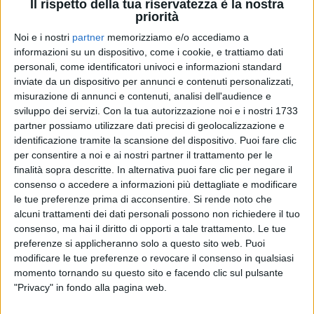
Il rispetto della tua riservatezza è la nostra
priorità
Noi e i nostri
partner
memorizziamo e/o accediamo a
14 dic 2024
"DIAMANTI"
informazioni su un dispositivo, come i cookie, e trattiamo dati
personali, come identificatori univoci e informazioni standard
Mina, il singolo “L'amore vero” per il nuovo
inviate da un dispositivo per annunci e contenuti personalizzati,
film di Ferzan Özpetek
misurazione di annunci e contenuti, analisi dell'audience e
La canzone è già arrivata su Radio Italia
sviluppo dei servizi.
Con la tua autorizzazione noi e i nostri 1733
solomusicaitaliana, il film sarà in sala dal 19 dicembre
partner possiamo utilizzare dati precisi di geolocalizzazione e
identificazione tramite la scansione del dispositivo. Puoi fare clic
di
Daniele Verderio
per consentire a noi e ai nostri partner il trattamento per le
finalità sopra descritte. In alternativa puoi fare clic per negare il
consenso o accedere a informazioni più dettagliate e modificare
le tue preferenze prima di acconsentire.
Si rende noto che
alcuni trattamenti dei dati personali possono non richiedere il tuo
consenso, ma hai il diritto di opporti a tale trattamento. Le tue
preferenze si applicheranno solo a questo sito web. Puoi
modificare le tue preferenze o revocare il consenso in qualsiasi
momento tornando su questo sito e facendo clic sul pulsante
"Privacy" in fondo alla pagina web.
Chi siamo
Contattaci