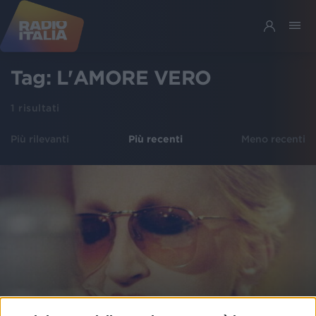
Tag:
L'AMORE VERO
1
risultati
Più rilevanti
Più recenti
Meno recenti