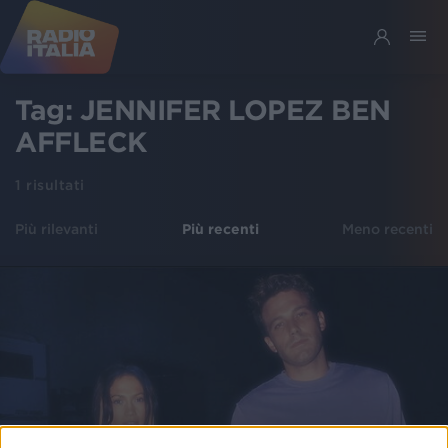
Tag:
JENNIFER LOPEZ BEN
AFFLECK
1
risultati
Più rilevanti
Più recenti
Meno recenti