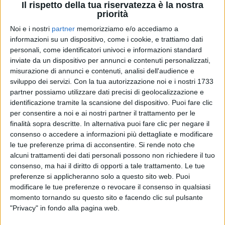
Il rispetto della tua riservatezza è la nostra
priorità
Noi e i nostri
partner
memorizziamo e/o accediamo a
informazioni su un dispositivo, come i cookie, e trattiamo dati
09 set 2021
#VENEZIA78
personali, come identificatori univoci e informazioni standard
inviate da un dispositivo per annunci e contenuti personalizzati,
Jennifer Lopez e Ben Affleck sono a
misurazione di annunci e contenuti, analisi dell'audience e
Venezia
sviluppo dei servizi.
Con la tua autorizzazione noi e i nostri 1733
partner possiamo utilizzare dati precisi di geolocalizzazione e
Faranno il red carpet mano nella mano?
identificazione tramite la scansione del dispositivo. Puoi fare clic
per consentire a noi e ai nostri partner il trattamento per le
di
Mara Bizzoco
finalità sopra descritte. In alternativa puoi fare clic per negare il
consenso o accedere a informazioni più dettagliate e modificare
le tue preferenze prima di acconsentire.
Si rende noto che
alcuni trattamenti dei dati personali possono non richiedere il tuo
consenso, ma hai il diritto di opporti a tale trattamento. Le tue
preferenze si applicheranno solo a questo sito web. Puoi
modificare le tue preferenze o revocare il consenso in qualsiasi
momento tornando su questo sito e facendo clic sul pulsante
"Privacy" in fondo alla pagina web.
Chi siamo
Contattaci