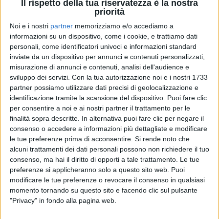
Il rispetto della tua riservatezza è la nostra
priorità
Noi e i nostri
partner
memorizziamo e/o accediamo a
10 mag 2024
PRIMAVERA 2025
informazioni su un dispositivo, come i cookie, e trattiamo dati
personali, come identificatori univoci e informazioni standard
Jovanotti torna in pubblico e annuncia: “Mi
inviate da un dispositivo per annunci e contenuti personalizzati,
piacerebbe tornare in tour...”
misurazione di annunci e contenuti, analisi dell'audience e
sviluppo dei servizi.
Con la tua autorizzazione noi e i nostri 1733
Ospite dell'amico Fiorello, Jova ha svelato anche una
possibile data del suo ritorno sul palco
partner possiamo utilizzare dati precisi di geolocalizzazione e
identificazione tramite la scansione del dispositivo. Puoi fare clic
di
Daniele Verderio
per consentire a noi e ai nostri partner il trattamento per le
finalità sopra descritte. In alternativa puoi fare clic per negare il
consenso o accedere a informazioni più dettagliate e modificare
le tue preferenze prima di acconsentire.
Si rende noto che
alcuni trattamenti dei dati personali possono non richiedere il tuo
consenso, ma hai il diritto di opporti a tale trattamento. Le tue
preferenze si applicheranno solo a questo sito web. Puoi
modificare le tue preferenze o revocare il consenso in qualsiasi
momento tornando su questo sito e facendo clic sul pulsante
"Privacy" in fondo alla pagina web.
Chi siamo
Contattaci