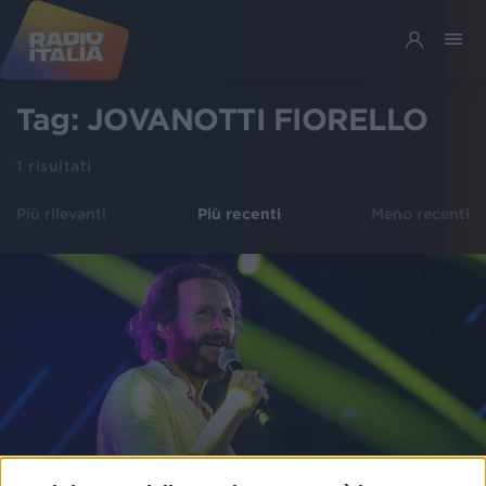
Tag:
JOVANOTTI FIORELLO
1
risultati
Più rilevanti
Più recenti
Meno recenti