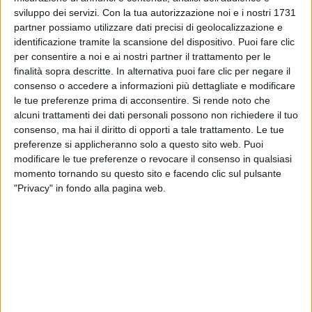
sviluppo dei servizi.
Con la tua autorizzazione noi e i nostri 1731
partner possiamo utilizzare dati precisi di geolocalizzazione e
identificazione tramite la scansione del dispositivo. Puoi fare clic
VIDEO
per consentire a noi e ai nostri partner il trattamento per le
finalità sopra descritte. In alternativa puoi fare clic per negare il
Irene Grandi - In Vacanza Da Una Vita
consenso o accedere a informazioni più dettagliate e modificare
(Radio Italia Live 13^ Stagione)
le tue preferenze prima di acconsentire.
Si rende noto che
alcuni trattamenti dei dati personali possono non richiedere il tuo
consenso, ma hai il diritto di opporti a tale trattamento. Le tue
preferenze si applicheranno solo a questo sito web. Puoi
modificare le tue preferenze o revocare il consenso in qualsiasi
momento tornando su questo sito e facendo clic sul pulsante
"Privacy" in fondo alla pagina web.