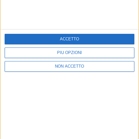
VIDEO
Irene Grandi - Alle Porte Del Sogno (Radio
Italia Live 13^ Stagione)
ACCETTO
PIÙ OPZIONI
NON ACCETTO