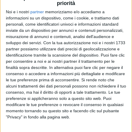
priorità
Noi e i nostri
partner
memorizziamo e/o accediamo a
informazioni su un dispositivo, come i cookie, e trattiamo dati
18 giu 2021
NUOVO SINGOLO
personali, come identificatori univoci e informazioni standard
La Melodia proibita di Irama accende
inviate da un dispositivo per annunci e contenuti personalizzati,
misurazione di annunci e contenuti, analisi dell'audience e
l'estate: col nuovo singolo si balla
sviluppo dei servizi.
Con la tua autorizzazione noi e i nostri 1733
L'artista intanto è al lavoro sul suo prossimo album
partner possiamo utilizzare dati precisi di geolocalizzazione e
che uscirà nel 2021
identificazione tramite la scansione del dispositivo. Puoi fare clic
per consentire a noi e ai nostri partner il trattamento per le
finalità sopra descritte. In alternativa puoi fare clic per negare il
consenso o accedere a informazioni più dettagliate e modificare
le tue preferenze prima di acconsentire.
Si rende noto che
alcuni trattamenti dei dati personali possono non richiedere il tuo
consenso, ma hai il diritto di opporti a tale trattamento. Le tue
preferenze si applicheranno solo a questo sito web. Puoi
modificare le tue preferenze o revocare il consenso in qualsiasi
momento tornando su questo sito e facendo clic sul pulsante
Chi siamo
Contattaci
"Privacy" in fondo alla pagina web.
Privacy
Lavora con noi
Pubblicita'
Regolamenti