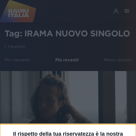
Tag:
IRAMA NUOVO SINGOLO
1
risultati
Più rilevanti
Più recenti
Meno recenti
Il rispetto della tua riservatezza è la nostra