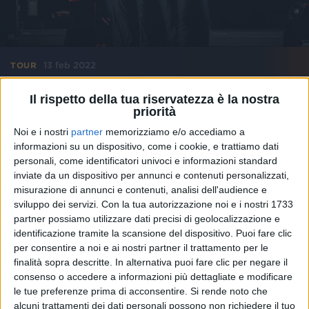
13 feb 2022
TOUR
Il Volo: i concerti di Milano, Torino e Roma
Il rispetto della tua riservatezza è la nostra
slittano a dicembre
priorità
Ecco il calendario con le date aggiornate
Noi e i nostri
partner
memorizziamo e/o accediamo a
informazioni su un dispositivo, come i cookie, e trattiamo dati
personali, come identificatori univoci e informazioni standard
inviate da un dispositivo per annunci e contenuti personalizzati,
misurazione di annunci e contenuti, analisi dell'audience e
sviluppo dei servizi.
Con la tua autorizzazione noi e i nostri 1733
partner possiamo utilizzare dati precisi di geolocalizzazione e
identificazione tramite la scansione del dispositivo. Puoi fare clic
per consentire a noi e ai nostri partner il trattamento per le
finalità sopra descritte. In alternativa puoi fare clic per negare il
consenso o accedere a informazioni più dettagliate e modificare
le tue preferenze prima di acconsentire.
Si rende noto che
alcuni trattamenti dei dati personali possono non richiedere il tuo