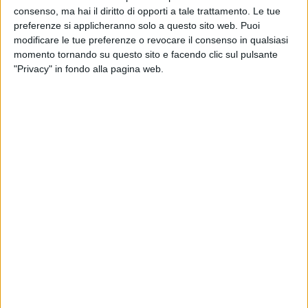
consenso, ma hai il diritto di opporti a tale trattamento. Le tue
preferenze si applicheranno solo a questo sito web. Puoi
modificare le tue preferenze o revocare il consenso in qualsiasi
momento tornando su questo sito e facendo clic sul pulsante
21 set 2021
NUOVA USCITA
"Privacy" in fondo alla pagina web.
Il 5 novembre esce in tutto il mondo l'album
“Il Volo sings Morricone”
Il disco, disponibile in preorder, è un omaggio di
Piero Barone, Ignazio Boschetto e Gianluca Ginoble
al Maestro: la tracklist
Chi siamo
Contattaci