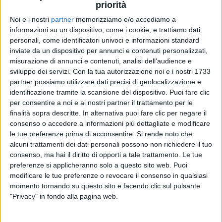
priorità
Noi e i nostri
partner
memorizziamo e/o accediamo a
10
FOTO
informazioni su un dispositivo, come i cookie, e trattiamo dati
personali, come identificatori univoci e informazioni standard
PHOTOGALLERY
inviate da un dispositivo per annunci e contenuti personalizzati,
misurazione di annunci e contenuti, analisi dell'audience e
INTERVISTA A FICARRA E PICONE - IL
sviluppo dei servizi.
Con la tua autorizzazione noi e i nostri 1733
PRIMO NATALE (10/12/2019)
partner possiamo utilizzare dati precisi di geolocalizzazione e
identificazione tramite la scansione del dispositivo. Puoi fare clic
per consentire a noi e ai nostri partner il trattamento per le
finalità sopra descritte. In alternativa puoi fare clic per negare il
consenso o accedere a informazioni più dettagliate e modificare
le tue preferenze prima di acconsentire.
Si rende noto che
alcuni trattamenti dei dati personali possono non richiedere il tuo
consenso, ma hai il diritto di opporti a tale trattamento. Le tue
preferenze si applicheranno solo a questo sito web. Puoi
modificare le tue preferenze o revocare il consenso in qualsiasi
momento tornando su questo sito e facendo clic sul pulsante
Chi siamo
Contattaci
"Privacy" in fondo alla pagina web.
Privacy
Lavora con noi
Pubblicita'
Regolamenti