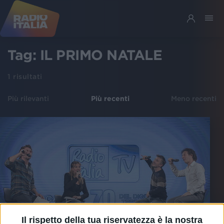
Tag:
IL PRIMO NATALE
1
risultati
Più rilevanti
Più recenti
Meno recenti
Il rispetto della tua riservatezza è la nostra