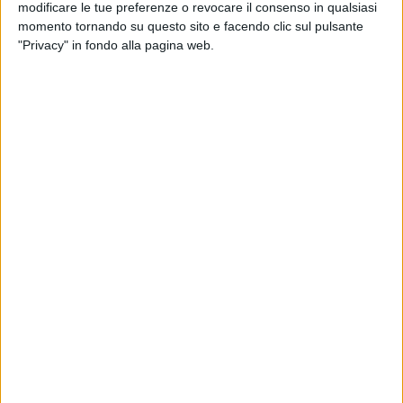
modificare le tue preferenze o revocare il consenso in qualsiasi
di
Daniele Verderio
momento tornando su questo sito e facendo clic sul pulsante
"Privacy" in fondo alla pagina web.
20 ott 2025
GRANDE SUCCESSO
Bresh inganna l'attesa dei palasport con il
Platino di “Mediterraneo”
L'album, pubblicato a giugno, ha già superato