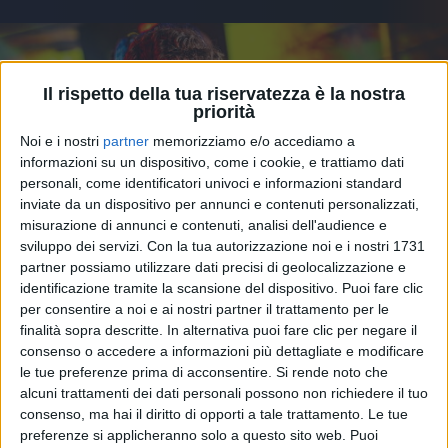
Il rispetto della tua riservatezza è la nostra
priorità
Noi e i nostri
partner
memorizziamo e/o accediamo a
informazioni su un dispositivo, come i cookie, e trattiamo dati
personali, come identificatori univoci e informazioni standard
inviate da un dispositivo per annunci e contenuti personalizzati,
misurazione di annunci e contenuti, analisi dell'audience e
sviluppo dei servizi.
Con la tua autorizzazione noi e i nostri 1731
partner possiamo utilizzare dati precisi di geolocalizzazione e
identificazione tramite la scansione del dispositivo. Puoi fare clic
16 gen 2026
DIREZIONE SAN SIRO
per consentire a noi e ai nostri partner il trattamento per le
finalità sopra descritte. In alternativa puoi fare clic per negare il
Irama: la fine di un amore nel nuovo singolo
consenso o accedere a informazioni più dettagliate e modificare
“Tutto tranne questo”
le tue preferenze prima di acconsentire.
Si rende noto che
alcuni trattamenti dei dati personali possono non richiedere il tuo
È il sesto estratto da “Antologia della vita e della
morte”, album già certificato disco d'Oro
consenso, ma hai il diritto di opporti a tale trattamento. Le tue
preferenze si applicheranno solo a questo sito web. Puoi