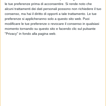
le tue preferenze prima di acconsentire.
Si rende noto che
alcuni trattamenti dei dati personali possono non richiedere il tuo
consenso, ma hai il diritto di opporti a tale trattamento. Le tue
preferenze si applicheranno solo a questo sito web. Puoi
modificare le tue preferenze o revocare il consenso in qualsiasi
momento tornando su questo sito e facendo clic sul pulsante
"Privacy" in fondo alla pagina web.
16 lug 2023
L'INCIDENTE
Jovanotti pensa positivo anche dopo la
caduta in bici: “Grazie per l'affetto
travolgente!”
Lorenzo è caduto mentre si trovava in vacanza con la
moglie in Repubblica Dominicana: “Ho rotto la
clavicola e il femore in tre punti”. Oggi (16 luglio)
verrà operato
di
Daniele Verderio