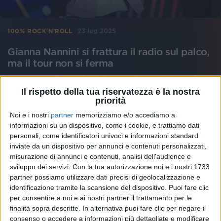
23 lug 2025
100% ROCK'N'ROLL
Gianna Nannini si frattura il radio sul palco,
ma il tour non si ferma
Nonostante il piccolo incidente, Gianna indosserà un
tutore per i prossimi appuntamenti di “SEI
Il rispetto della tua riservatezza è la nostra
NELL’ANIMA – FESTIVAL EUROPEAN LEG 2025”
priorità
con Radio Italia solomusicaitaliana come radio
ufficiale
Noi e i nostri
partner
memorizziamo e/o accediamo a
informazioni su un dispositivo, come i cookie, e trattiamo dati
di
Daniele Verderio
personali, come identificatori univoci e informazioni standard
inviate da un dispositivo per annunci e contenuti personalizzati,
misurazione di annunci e contenuti, analisi dell'audience e
sviluppo dei servizi.
Con la tua autorizzazione noi e i nostri 1733
partner possiamo utilizzare dati precisi di geolocalizzazione e
identificazione tramite la scansione del dispositivo. Puoi fare clic
per consentire a noi e ai nostri partner il trattamento per le
finalità sopra descritte. In alternativa puoi fare clic per negare il
consenso o accedere a informazioni più dettagliate e modificare