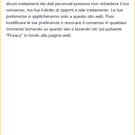
alcuni trattamenti dei dati personali possono non richiedere il tuo
consenso, ma hai il diritto di opporti a tale trattamento. Le tue
preferenze si applicheranno solo a questo sito web. Puoi
modificare le tue preferenze o revocare il consenso in qualsiasi
momento tornando su questo sito e facendo clic sul pulsante
25 set 2023
"Privacy" in fondo alla pagina web.
FESTIVAL 2024
Gerry Scotti ha smentito la sua presenza a
Sanremo: “Lo guarderò da casa”
A inizio settembre, il conduttore aveva lasciato
intendere che avrebbe raggiunto Amadeus sul palco
dell'Ariston
di
Daniele Verderio