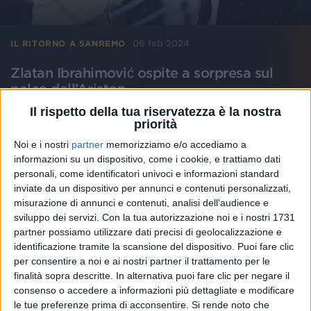
06 feb 2024
IL RITORNO A SANREMO
Zlatan Ibrahimović ospite a sorpresa sul
palco dell’Ariston
L’ex giocatore è tornato dopo la sua partecipazione
Il rispetto della tua riservatezza è la nostra
nel Festival del 2021
priorità
Noi e i nostri
partner
memorizziamo e/o accediamo a
di
Daniele Verderio
informazioni su un dispositivo, come i cookie, e trattiamo dati
personali, come identificatori univoci e informazioni standard
inviate da un dispositivo per annunci e contenuti personalizzati,
misurazione di annunci e contenuti, analisi dell'audience e
sviluppo dei servizi.
Con la tua autorizzazione noi e i nostri 1731
partner possiamo utilizzare dati precisi di geolocalizzazione e
identificazione tramite la scansione del dispositivo. Puoi fare clic
per consentire a noi e ai nostri partner il trattamento per le
finalità sopra descritte. In alternativa puoi fare clic per negare il
consenso o accedere a informazioni più dettagliate e modificare
le tue preferenze prima di acconsentire.
Si rende noto che