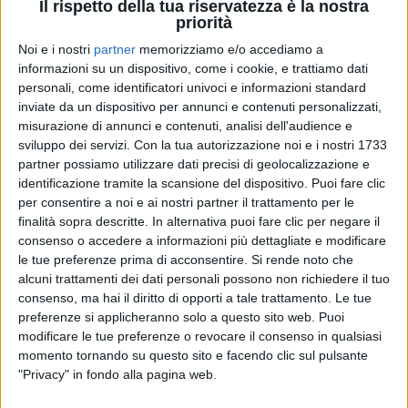
Il rispetto della tua riservatezza è la nostra
priorità
06 mar 2021
NEWS
Noi e i nostri
partner
memorizziamo e/o accediamo a
informazioni su un dispositivo, come i cookie, e trattiamo dati
Colapesce e Dimartino: l’idea della
personali, come identificatori univoci e informazioni standard
pattinatrice a Sanremo è nata da una notte
inviate da un dispositivo per annunci e contenuti personalizzati,
insonne
misurazione di annunci e contenuti, analisi dell'audience e
sviluppo dei servizi.
Con la tua autorizzazione noi e i nostri 1733
“I mortali è un disco perfetto da ascoltare quando si
fa l’amore!”
partner possiamo utilizzare dati precisi di geolocalizzazione e
identificazione tramite la scansione del dispositivo. Puoi fare clic
per consentire a noi e ai nostri partner il trattamento per le
di
Simone Bernardi
finalità sopra descritte. In alternativa puoi fare clic per negare il
consenso o accedere a informazioni più dettagliate e modificare
le tue preferenze prima di acconsentire.
Si rende noto che
alcuni trattamenti dei dati personali possono non richiedere il tuo
consenso, ma hai il diritto di opporti a tale trattamento. Le tue
preferenze si applicheranno solo a questo sito web. Puoi
modificare le tue preferenze o revocare il consenso in qualsiasi
momento tornando su questo sito e facendo clic sul pulsante
"Privacy" in fondo alla pagina web.
Chi siamo
Contattaci