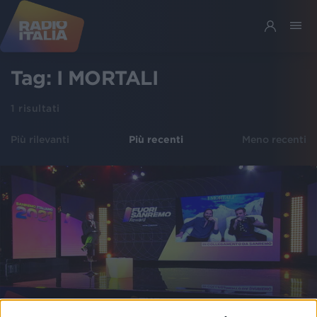
Tag:
I MORTALI
1
risultati
Più rilevanti
Più recenti
Meno recenti