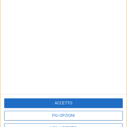
07 set 2022
#VENEZIA79
Hugh Jackman è al Lido con The Son
L’attore veste i panni di un papà alle prese con un
figlio a cui è stata diagnosticata una depressione
acuta
di
Mara Bizzoco
ACCETTO
PIÙ OPZIONI