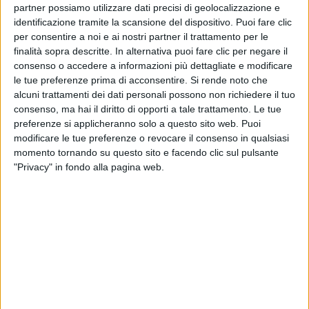
partner possiamo utilizzare dati precisi di geolocalizzazione e
identificazione tramite la scansione del dispositivo. Puoi fare clic
per consentire a noi e ai nostri partner il trattamento per le
finalità sopra descritte. In alternativa puoi fare clic per negare il
consenso o accedere a informazioni più dettagliate e modificare
08 set 2022
le tue preferenze prima di acconsentire.
Si rende noto che
#VENEZIA79
alcuni trattamenti dei dati personali possono non richiedere il tuo
Hugh Jackman e Casey Affleck illuminano il
consenso, ma hai il diritto di opporti a tale trattamento. Le tue
red carpet della Mostra del Cinema. FOTO
preferenze si applicheranno solo a questo sito web. Puoi
modificare le tue preferenze o revocare il consenso in qualsiasi
E' avvenuta anche una proposta di matrimonio
momento tornando su questo sito e facendo clic sul pulsante
"Privacy" in fondo alla pagina web.