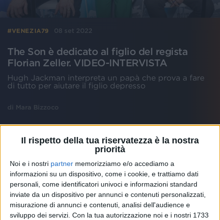
08 set 2022
#VENEZIA79
The Son è dedicato al figlio del regista
Florian Zeller. VIDEO-INTERVISTA
Hugh Jackman interpreta un papà che prova a fare
di tutto per aiutare il figlio depresso
di
Mara Bizzoco
Il rispetto della tua riservatezza è la nostra
priorità
Noi e i nostri
partner
memorizziamo e/o accediamo a
informazioni su un dispositivo, come i cookie, e trattiamo dati
personali, come identificatori univoci e informazioni standard
inviate da un dispositivo per annunci e contenuti personalizzati,
misurazione di annunci e contenuti, analisi dell'audience e
sviluppo dei servizi.
Con la tua autorizzazione noi e i nostri 1733