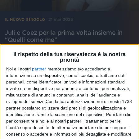
21 mar 2026
IL NUOVO SINGOLO
Juli e Coez per la prima volta insieme in
“Quelli come me”
“Da questo momento questa canzone non è più solo
Il rispetto della tua riservatezza è la nostra
nostra, e per quanto mi dispiaccia, spero che vi dia
quanto ha dato a me”, ha commentato il producer
priorità
multiplatino
Noi e i nostri
partner
memorizziamo e/o accediamo a
informazioni su un dispositivo, come i cookie, e trattiamo dati
personali, come identificatori univoci e informazioni standard
di
Daniele Verderio
inviate da un dispositivo per annunci e contenuti personalizzati,
misurazione di annunci e contenuti, analisi dell'audience e
sviluppo dei servizi.
Con la tua autorizzazione noi e i nostri 1733
partner possiamo utilizzare dati precisi di geolocalizzazione e
identificazione tramite la scansione del dispositivo. Puoi fare clic
per consentire a noi e ai nostri partner il trattamento per le
finalità sopra descritte. In alternativa puoi fare clic per negare il
consenso o accedere a informazioni più dettagliate e modificare