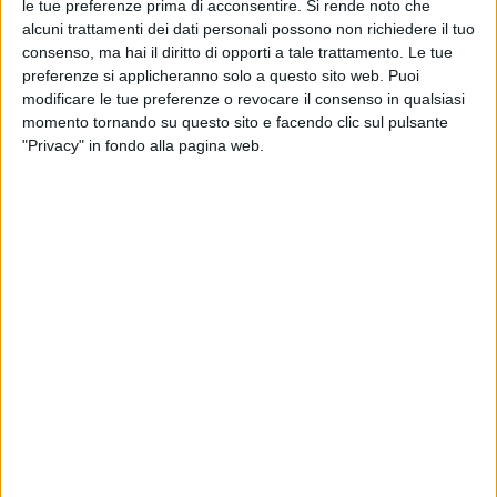
le tue preferenze prima di acconsentire.
Si rende noto che
alcuni trattamenti dei dati personali possono non richiedere il tuo
consenso, ma hai il diritto di opporti a tale trattamento. Le tue
preferenze si applicheranno solo a questo sito web. Puoi
modificare le tue preferenze o revocare il consenso in qualsiasi
momento tornando su questo sito e facendo clic sul pulsante
"Privacy" in fondo alla pagina web.
04 lug 2024
È GIÀ UNA HIT
JvIi con Emma e Olly: il trio perfetto per il
singolo “Ho voglia di te”
È già la terza collaborazione tra il produttore ed
Emma nel 2024, dopo il successo di “Apnea” e
“Femme Fatale”
di
Daniele Verderio