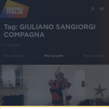
Tag:
GIULIANO SANGIORGI
COMPAGNA
1
risultati
Più rilevanti
Più recenti
Meno recenti