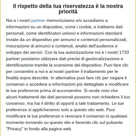
Il rispetto della tua riservatezza è la nostra
priorità
Noi e i nostri
partner
memorizziamo e/o accediamo a
informazioni su un dispositivo, come i cookie, e trattiamo dati
22 gen 2022
VIDEO EMOZIONANTE
personali, come identificatori univoci e informazioni standard
inviate da un dispositivo per annunci e contenuti personalizzati,
Giuliano Sangiorgi dei Negramaro negativo
misurazione di annunci e contenuti, analisi dell'audience e
al Covid. Riabbraccia la figlia Stella
sviluppo dei servizi.
Con la tua autorizzazione noi e i nostri 1733
Il cantante torna "alla vita". Regala un'originale
partner possiamo utilizzare dati precisi di geolocalizzazione e
versione di Meraviglioso: "Meraviglioso. Perfino il tuo
identificazione tramite la scansione del dispositivo. Puoi fare clic
tampone potrà tornare poi negativo e meraviglioso"
per consentire a noi e ai nostri partner il trattamento per le
finalità sopra descritte. In alternativa puoi fare clic per negare il
di
Mara Bizzoco
consenso o accedere a informazioni più dettagliate e modificare
le tue preferenze prima di acconsentire.
Si rende noto che
alcuni trattamenti dei dati personali possono non richiedere il tuo
consenso, ma hai il diritto di opporti a tale trattamento. Le tue
preferenze si applicheranno solo a questo sito web. Puoi
modificare le tue preferenze o revocare il consenso in qualsiasi
momento tornando su questo sito e facendo clic sul pulsante
"Privacy" in fondo alla pagina web.