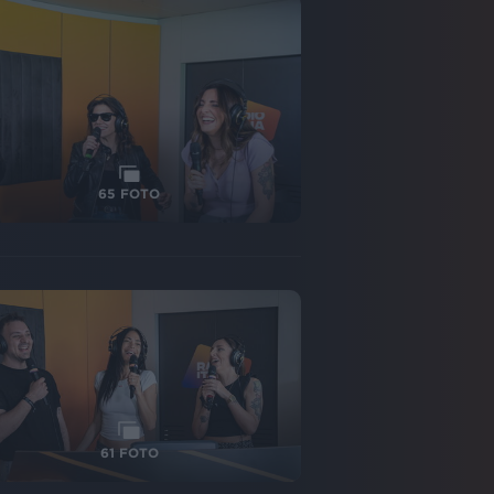
65
FOTO
61
FOTO