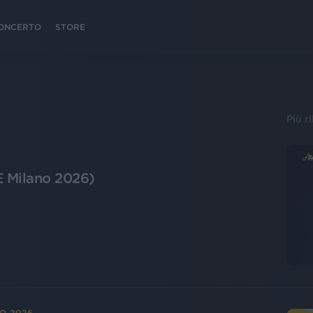
 CONCERTO
STORE
A
Più r
E Milano 2026)
NO 2026