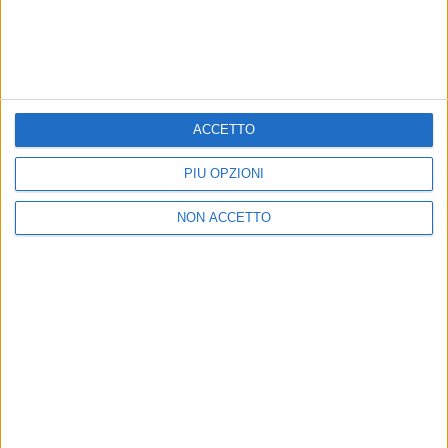
ACCETTO
PIÙ OPZIONI
NON ACCETTO
16 mar 2021
NEWS
Gianni Morandi rimane in ospedale. Le sue
condizioni sono "soddisfacenti"
Lo fa sapere in una nota l'ospedale Bufalini di
Cesena
di
Mara Bizzoco