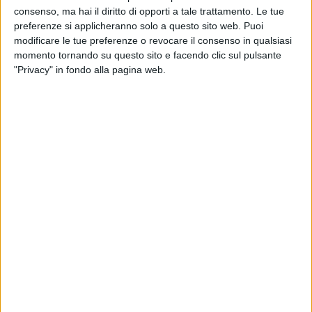
consenso, ma hai il diritto di opporti a tale trattamento. Le tue
preferenze si applicheranno solo a questo sito web. Puoi
modificare le tue preferenze o revocare il consenso in qualsiasi
momento tornando su questo sito e facendo clic sul pulsante
"Privacy" in fondo alla pagina web.
23 apr 2021
NEWS
Gianni Morandi comincia la fisioterapia
Pubblica una foto: si capisce che la mano destra gli
fa molto male
di
Mara Bizzoco