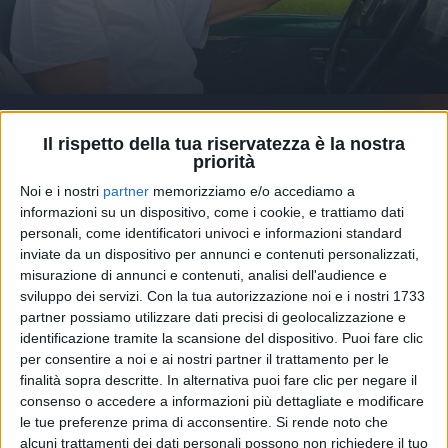
08 giu 2021
NUOVA MUSICA
Il rispetto della tua riservatezza è la nostra
priorità
Gianni Morandi, nuova musica: la foto dallo
studio di registrazione
Noi e i nostri
partner
memorizziamo e/o accediamo a
informazioni su un dispositivo, come i cookie, e trattiamo dati
L'artista torna al lavoro dopo l'incidente domestico.
Insieme a lui l'ingegnere del suono Pino “Pinaxa”
personali, come identificatori univoci e informazioni standard
Pischetola
inviate da un dispositivo per annunci e contenuti personalizzati,
misurazione di annunci e contenuti, analisi dell'audience e
sviluppo dei servizi.
Con la tua autorizzazione noi e i nostri 1733
partner possiamo utilizzare dati precisi di geolocalizzazione e
identificazione tramite la scansione del dispositivo. Puoi fare clic
per consentire a noi e ai nostri partner il trattamento per le
finalità sopra descritte. In alternativa puoi fare clic per negare il
consenso o accedere a informazioni più dettagliate e modificare
le tue preferenze prima di acconsentire.
Si rende noto che
alcuni trattamenti dei dati personali possono non richiedere il tuo