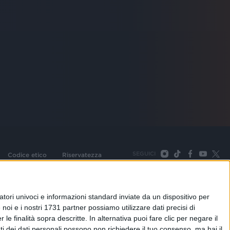
SEGUICI
Codice etico
Riservatezza
093 Cologno Monzese (Mi) |Tel. +39 02 254441 | Fax +39
TORNA SU
tori univoci e informazioni standard inviate da un dispositivo per
noi e i nostri 1731 partner possiamo utilizzare dati precisi di
le finalità sopra descritte. In alternativa puoi fare clic per negare il
i dei dati personali possono non richiedere il tuo consenso, ma hai il