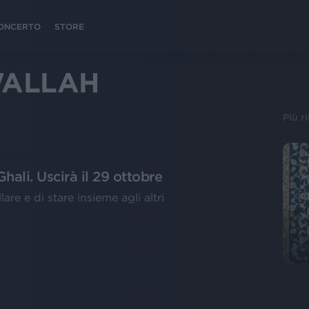
 CONCERTO
STORE
WALLAH
Più r
hali. Uscirà il 29 ottobre
are e di stare insieme agli altri