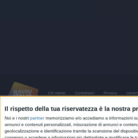
Chi siamo
Contattaci
Privacy
Lavor
Il rispetto della tua riservatezza è la nostra pr
©
2026
RADIO ITALIA S.p.A. P.IVA 06832230152 | Tutti i diritti riservati. Per le
Noi e i nostri
partner
memorizziamo e/o accediamo a informazioni su un 
contenute nel sito sono stati assolti gli obblighi derivanti dalla normativa dei diritt
connessi.
annunci e contenuti personalizzati, misurazione di annunci e contenuti
geolocalizzazione e identificazione tramite la scansione del dispositivo.
Capitale Sociale € 580.000,00 interamente versato. Iscr. Reg. Imprese Milano - C
06832230152. Iscritta al R.E.A. di Milano al n° 1125258. Testata giornalistica Reg
consenso o accedere a informazioni più dettagliate e modificare le t