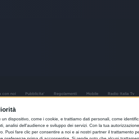
a con noi
Pubblicita'
Regolamenti
Mobile
Radio Italia Tv
iorità
 opere dell'ingegno
Sede Amministrativa: Viale Europa 49, 20
dispositivo, come i cookie, e trattiamo dati personali, come identifica
i d'autore e dei diritti
02 25444220
, analisi dell'audience e sviluppo dei servizi.
Con la tua autorizzazione 
 Puoi fare clic per consentire a noi e ai nostri partner il trattamento per 
.F. e n° iscrizione
Sede Legale: Via Savona 97, 20144 Milano
istrata n°286 - 3 Aprile
ue preferenze prima di acconsentire.
Si rende noto che alcuni trattament