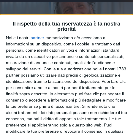
Il rispetto della tua riservatezza è la nostra
priorità
Noi e i nostri
partner
memorizziamo e/o accediamo a
informazioni su un dispositivo, come i cookie, e trattiamo dati
personali, come identificatori univoci e informazioni standard
inviate da un dispositivo per annunci e contenuti personalizzati,
misurazione di annunci e contenuti, analisi dell'audience e
sviluppo dei servizi.
Con la tua autorizzazione noi e i nostri 1733
partner possiamo utilizzare dati precisi di geolocalizzazione e
identificazione tramite la scansione del dispositivo. Puoi fare clic
02 giu 2025
"AVANTI SEMPRE SORELLINA"
per consentire a noi e ai nostri partner il trattamento per le
finalità sopra descritte. In alternativa puoi fare clic per negare il
Jovanotti, la festa di fine tour a Bologna e il
consenso o accedere a informazioni più dettagliate e modificare
messaggio per Angelina Mango
le tue preferenze prima di acconsentire.
Si rende noto che
Anche Gianni Morandi, Luca Carboni e Gaetano
alcuni trattamenti dei dati personali possono non richiedere il tuo
Curreri sono passati a trovare Jova per il gran finale
consenso, ma hai il diritto di opporti a tale trattamento. Le tue
di “Palajova”
preferenze si applicheranno solo a questo sito web. Puoi
modificare le tue preferenze o revocare il consenso in qualsiasi