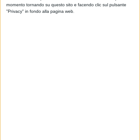
di
Daniele Verderio
momento tornando su questo sito e facendo clic sul pulsante
"Privacy" in fondo alla pagina web.
06 mar 2025
"UNA BANDA DI AMICI"
Lucio Corsi, Cesare Cremonini e Valentino
Rossi in prima fila per Palajova
Con loro c'era anche Francesca Sofia Novello,