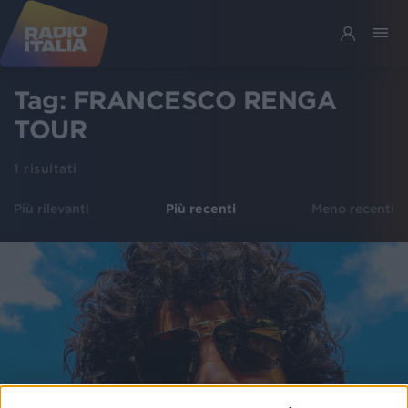
Tag:
FRANCESCO RENGA
TOUR
1
risultati
Più rilevanti
Più recenti
Meno recenti