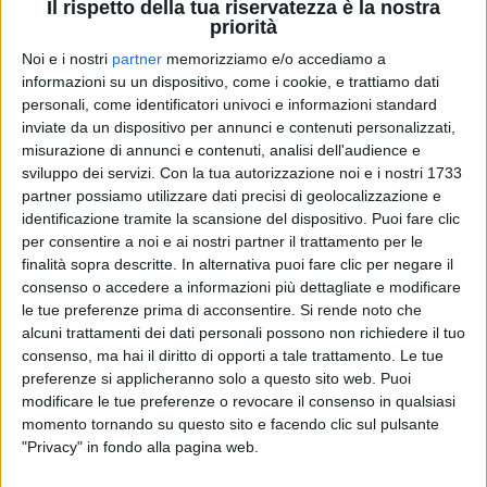
Il rispetto della tua riservatezza è la nostra
priorità
Noi e i nostri
partner
memorizziamo e/o accediamo a
informazioni su un dispositivo, come i cookie, e trattiamo dati
07 lug 2021
personali, come identificatori univoci e informazioni standard
INTERVISTA
inviate da un dispositivo per annunci e contenuti personalizzati,
Francesco Renga: “Raffaella Carrà? Il primo
misurazione di annunci e contenuti, analisi dell'audience e
eros. Franco Battiato? Eterno”
sviluppo dei servizi.
Con la tua autorizzazione noi e i nostri 1733
partner possiamo utilizzare dati precisi di geolocalizzazione e
L'artista, impegnato nell'Acoustic Trio Tour, racconta
identificazione tramite la scansione del dispositivo. Puoi fare clic
l'emozione di tornare live e svela il rito scaramantico
con cui guarda le partite dell'Italia
per consentire a noi e ai nostri partner il trattamento per le
finalità sopra descritte. In alternativa puoi fare clic per negare il
consenso o accedere a informazioni più dettagliate e modificare
le tue preferenze prima di acconsentire.
Si rende noto che
alcuni trattamenti dei dati personali possono non richiedere il tuo
consenso, ma hai il diritto di opporti a tale trattamento. Le tue
preferenze si applicheranno solo a questo sito web. Puoi
modificare le tue preferenze o revocare il consenso in qualsiasi
momento tornando su questo sito e facendo clic sul pulsante
"Privacy" in fondo alla pagina web.
Chi siamo
Contattaci