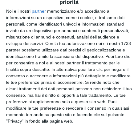
priorità
Noi e i nostri
partner
memorizziamo e/o accediamo a
informazioni su un dispositivo, come i cookie, e trattiamo dati
personali, come identificatori univoci e informazioni standard
08 feb 2023
LE FOTO SUL SIPARIO
inviate da un dispositivo per annunci e contenuti personalizzati,
misurazione di annunci e contenuti, analisi dell'audience e
Sanremo, il monologo di Francesca Fagnani
sviluppo dei servizi.
Con la tua autorizzazione noi e i nostri 1733
con le parole del carcere minorile
partner possiamo utilizzare dati precisi di geolocalizzazione e
identificazione tramite la scansione del dispositivo. Puoi fare clic
La giornalista al centro del palco emoziona e fa
riflettere il Teatro Ariston
per consentire a noi e ai nostri partner il trattamento per le
finalità sopra descritte. In alternativa puoi fare clic per negare il
consenso o accedere a informazioni più dettagliate e modificare
le tue preferenze prima di acconsentire.
Si rende noto che
alcuni trattamenti dei dati personali possono non richiedere il tuo
consenso, ma hai il diritto di opporti a tale trattamento. Le tue
preferenze si applicheranno solo a questo sito web. Puoi
modificare le tue preferenze o revocare il consenso in qualsiasi
momento tornando su questo sito e facendo clic sul pulsante
"Privacy" in fondo alla pagina web.