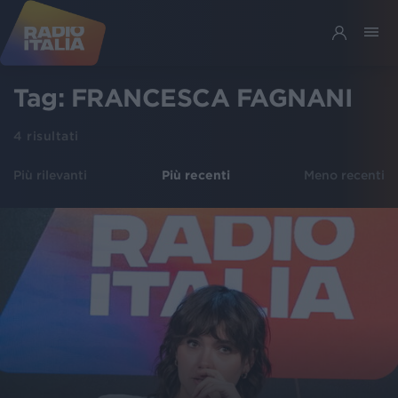
Tag:
FRANCESCA FAGNANI
4
risultati
Più rilevanti
Più recenti
Meno recenti