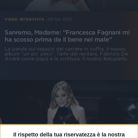
09 feb 2023
VIDEO INTERVISTA
Sanremo, Madame: “Francesca Fagnani mi
ha scosso prima de Il bene nel male”
La parole sui ragazzi del carcere in cuffia, il nuovo
album “un po’ peso”, l’arte del recitare, Fabrizio De
André come papà e la scrittura: il nostro #atupertu
Il rispetto della tua riservatezza è la nostra