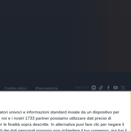
SEGUICI
Codice etico
Riservatezza
093 Cologno Monzese (Mi) |Tel. +39 02 254441 | Fax +39
TORNA SU
tori univoci e informazioni standard inviate da un dispositivo per
noi e i nostri 1733 partner possiamo utilizzare dati precisi di
le finalità sopra descritte. In alternativa puoi fare clic per negare il
i dei dati personali possono non richiedere il tuo consenso, ma hai il