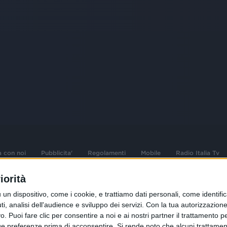
a con noi
Pubblicita'
Regolamenti
Mobile
Radio Italia Tv
iorità
 opere dell'ingegno
Sede Amministrativa: Viale Europa 49, 20
dispositivo, come i cookie, e trattiamo dati personali, come identifica
i d'autore e dei diritti
02 25444220
, analisi dell'audience e sviluppo dei servizi.
Con la tua autorizzazione 
 Puoi fare clic per consentire a noi e ai nostri partner il trattamento per 
.F. e n° iscrizione
Sede Legale: Via Savona 97, 20144 Milano
istrata n°286 - 3 Aprile
ue preferenze prima di acconsentire.
Si rende noto che alcuni trattament