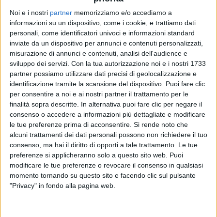
Noi e i nostri
partner
memorizziamo e/o accediamo a
informazioni su un dispositivo, come i cookie, e trattiamo dati
personali, come identificatori univoci e informazioni standard
inviate da un dispositivo per annunci e contenuti personalizzati,
misurazione di annunci e contenuti, analisi dell'audience e
sviluppo dei servizi.
Con la tua autorizzazione noi e i nostri 1733
partner possiamo utilizzare dati precisi di geolocalizzazione e
identificazione tramite la scansione del dispositivo. Puoi fare clic
per consentire a noi e ai nostri partner il trattamento per le
13 apr 2022
ASPETTANDO EUROVISION 2022
finalità sopra descritte. In alternativa puoi fare clic per negare il
consenso o accedere a informazioni più dettagliate e modificare
Gli artisti italiani raccontano la loro
le tue preferenze prima di acconsentire.
Si rende noto che
esperienza a Eurovision in video esclusivi
alcuni trattamenti dei dati personali possono non richiedere il tuo
consenso, ma hai il diritto di opporti a tale trattamento. Le tue
In queste clip esclusive, realizzate appositamente per
Radio Italia, gli artisti fanno anche l’in bocca al lupo a
preferenze si applicheranno solo a questo sito web. Puoi
Mahmood e Blanco. I filmati vengono pubblicati ogni
modificare le tue preferenze o revocare il consenso in qualsiasi
settimana, a partire dal 14 aprile, a un mese esatto
momento tornando su questo sito e facendo clic sul pulsante
dalla serata finale a Torino
"Privacy" in fondo alla pagina web.
di
Mara Bizzoco