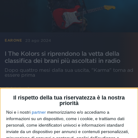
23 ago 2024
EARONE
I The Kolors si riprendono la vetta della
classifica dei brani più ascoltati in radio
Dopo quattro mesi dalla sua uscita, "Karma" torna ad
essere prima
di
Cristina Camporese
Il rispetto della tua riservatezza è la nostra
priorità
Noi e i nostri
partner
memorizziamo e/o accediamo a
informazioni su un dispositivo, come i cookie, e trattiamo dati
personali, come identificatori univoci e informazioni standard
inviate da un dispositivo per annunci e contenuti personalizzati,