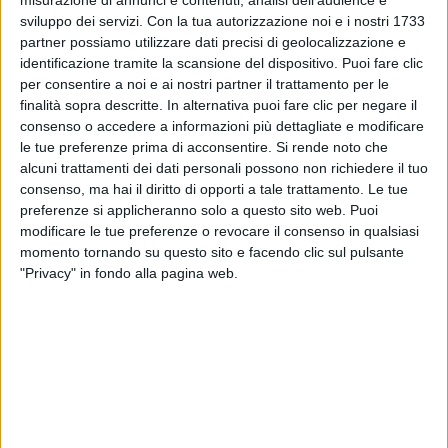
misurazione di annunci e contenuti, analisi dell'audience e
sviluppo dei servizi.
Con la tua autorizzazione noi e i nostri 1733
partner possiamo utilizzare dati precisi di geolocalizzazione e
identificazione tramite la scansione del dispositivo. Puoi fare clic
per consentire a noi e ai nostri partner il trattamento per le
finalità sopra descritte. In alternativa puoi fare clic per negare il
consenso o accedere a informazioni più dettagliate e modificare
le tue preferenze prima di acconsentire.
Si rende noto che
alcuni trattamenti dei dati personali possono non richiedere il tuo
26 lug 2024
STORIE BREVI
consenso, ma hai il diritto di opporti a tale trattamento. Le tue
preferenze si applicheranno solo a questo sito web. Puoi
Tananai e Annalisa tornano in cima alla
modificare le tue preferenze o revocare il consenso in qualsiasi
classifica di Earone
momento tornando su questo sito e facendo clic sul pulsante
"Privacy" in fondo alla pagina web.
Al secondo posto c’è “
Sesso e samba
”: la
collaborazione tra Tony Effe e Gaia è Disco Italia di
Radio Italia solomusicaitaliana
di
Cristina Camporese