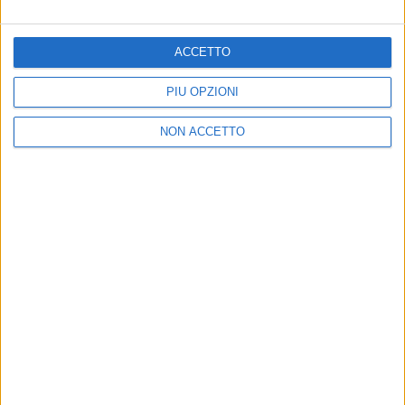
ACCETTO
PIÙ OPZIONI
NON ACCETTO
17 giu 2016
NEWS
EarOne: “Vorrei ma non posto” di Fedez &
J-Ax è il brano più trasmesso