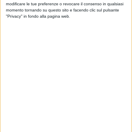
modificare le tue preferenze o revocare il consenso in qualsiasi
momento tornando su questo sito e facendo clic sul pulsante
di
Daniele Verderio
"Privacy" in fondo alla pagina web.
04 ott 2025
DA NON PERDERE!
Radio Italia Music Week: nuovi singoli,