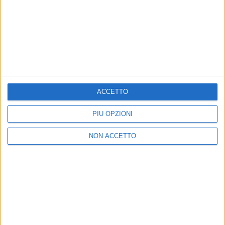
19 set 2025
TRACKLIST E INSTORE
ACCETTO
Ernia si mette a nudo nel nuovo album “Per
soldi e per amore”
PIÙ OPZIONI
Su Radio Italia solomusicaitaliana arriva il singolo
“Per te”, che il rapper milanese ha descritto come
NON ACCETTO
una delle più belle canzoni che abbia mai scritto
di
Daniele Verderio