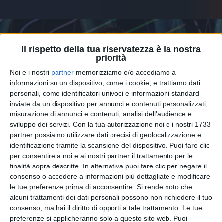
Il rispetto della tua riservatezza è la nostra
priorità
Noi e i nostri
partner
memorizziamo e/o accediamo a
informazioni su un dispositivo, come i cookie, e trattiamo dati
personali, come identificatori univoci e informazioni standard
inviate da un dispositivo per annunci e contenuti personalizzati,
misurazione di annunci e contenuti, analisi dell'audience e
sviluppo dei servizi.
Con la tua autorizzazione noi e i nostri 1733
partner possiamo utilizzare dati precisi di geolocalizzazione e
identificazione tramite la scansione del dispositivo. Puoi fare clic
per consentire a noi e ai nostri partner il trattamento per le
07 nov 2025
CLASSIFICA EARONE
finalità sopra descritte. In alternativa puoi fare clic per negare il
Ernia è primo in radio: “Per te” è il brano
consenso o accedere a informazioni più dettagliate e modificare
le tue preferenze prima di acconsentire.
Si rende noto che
più trasmesso della settimana
alcuni trattamenti dei dati personali possono non richiedere il tuo
Il singolo ha accompagnato l'uscita dell'album “Per
consenso, ma hai il diritto di opporti a tale trattamento. Le tue
soldi e per amore”, con cui il rapper milanese sta
preferenze si applicheranno solo a questo sito web. Puoi
lasciando il segno