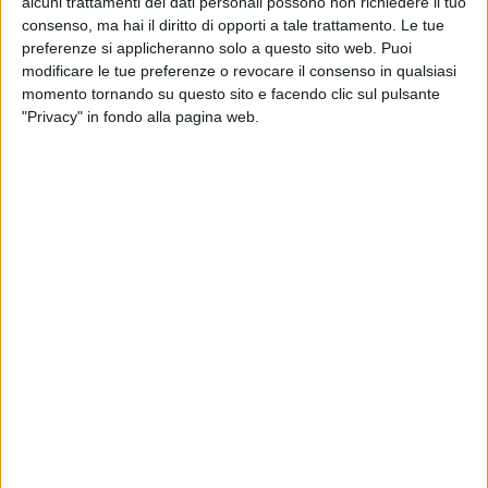
alcuni trattamenti dei dati personali possono non richiedere il tuo
consenso, ma hai il diritto di opporti a tale trattamento. Le tue
preferenze si applicheranno solo a questo sito web. Puoi
modificare le tue preferenze o revocare il consenso in qualsiasi
momento tornando su questo sito e facendo clic sul pulsante
27 feb 2021
NEWS
"Privacy" in fondo alla pagina web.
Bugo: il ritorno a Sanremo, la passione per
la Juve e il mito di Vasco
“Quello che è successo con Morgan mi ha toccato,
ma fa parte della vita”
di
Simone Bernardi