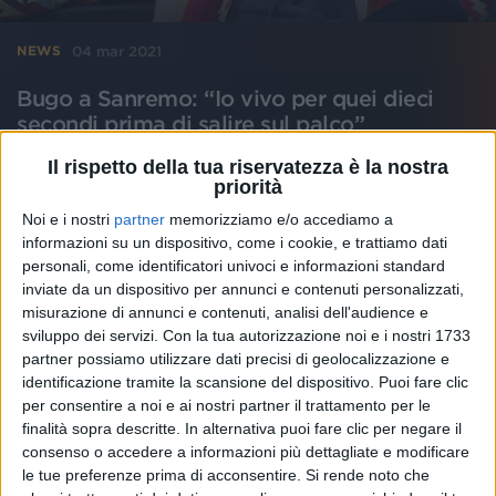
04 mar 2021
NEWS
Bugo a Sanremo: “Io vivo per quei dieci
secondi prima di salire sul palco”
Questa sera all’Ariston canterà “Un’avventura” di
Il rispetto della tua riservatezza è la nostra
Battisti con i Pinguini Tattici Nucleari
priorità
Noi e i nostri
partner
memorizziamo e/o accediamo a
di
Simone Bernardi
informazioni su un dispositivo, come i cookie, e trattiamo dati
personali, come identificatori univoci e informazioni standard
inviate da un dispositivo per annunci e contenuti personalizzati,
misurazione di annunci e contenuti, analisi dell'audience e
sviluppo dei servizi.
Con la tua autorizzazione noi e i nostri 1733
partner possiamo utilizzare dati precisi di geolocalizzazione e
identificazione tramite la scansione del dispositivo. Puoi fare clic
per consentire a noi e ai nostri partner il trattamento per le
finalità sopra descritte. In alternativa puoi fare clic per negare il
consenso o accedere a informazioni più dettagliate e modificare
le tue preferenze prima di acconsentire.
Si rende noto che