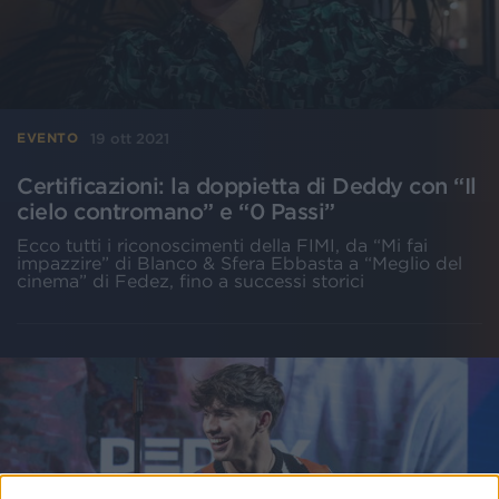
19 ott 2021
EVENTO
Certificazioni: la doppietta di Deddy con “Il
cielo contromano” e “0 Passi”
Ecco tutti i riconoscimenti della FIMI, da “Mi fai
impazzire” di Blanco & Sfera Ebbasta a “Meglio del
cinema” di Fedez, fino a successi storici