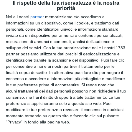
Il rispetto della tua riservatezza è la nostra
priorità
Noi e i nostri
partner
memorizziamo e/o accediamo a
informazioni su un dispositivo, come i cookie, e trattiamo dati
personali, come identificatori univoci e informazioni standard
inviate da un dispositivo per annunci e contenuti personalizzati,
misurazione di annunci e contenuti, analisi dell'audience e
08 ott 2021
INTERVISTA
sviluppo dei servizi.
Con la tua autorizzazione noi e i nostri 1733
partner possiamo utilizzare dati precisi di geolocalizzazione e
Deddy presenta il suo nuovo album a Radio
identificazione tramite la scansione del dispositivo. Puoi fare clic
Italia e si esibisce nel Reward Music Place
per consentire a noi e ai nostri partner il trattamento per le
In diretta con Mauro e Manola poco prima dell’evento
finalità sopra descritte. In alternativa puoi fare clic per negare il
al Planetario di Milano su TikTok
consenso o accedere a informazioni più dettagliate e modificare
le tue preferenze prima di acconsentire.
Si rende noto che
di
Simone Bernardi
alcuni trattamenti dei dati personali possono non richiedere il tuo
consenso, ma hai il diritto di opporti a tale trattamento. Le tue
preferenze si applicheranno solo a questo sito web. Puoi
modificare le tue preferenze o revocare il consenso in qualsiasi
momento tornando su questo sito e facendo clic sul pulsante
"Privacy" in fondo alla pagina web.