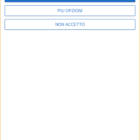
PIÙ OPZIONI
di
Mara Bizzoco
NON ACCETTO
07 giu 2021
CERTIFICAZIONI
Franco Battiato: primo Disco di Platino
dopo la scomparsa