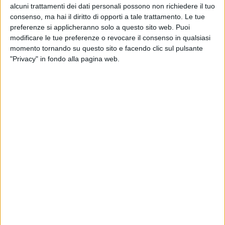
alcuni trattamenti dei dati personali possono non richiedere il tuo
consenso, ma hai il diritto di opporti a tale trattamento. Le tue
preferenze si applicheranno solo a questo sito web. Puoi
modificare le tue preferenze o revocare il consenso in qualsiasi
momento tornando su questo sito e facendo clic sul pulsante
"Privacy" in fondo alla pagina web.
28 apr 2024
SENZA CONFINI
Diodato sempre più internazionale: le date
del nuovo tour in Brasile
Negli ultimi anni, l'artista siciliano si è esibito in
Europa, Stati Uniti, Canada, Cina e Giappone
di
Daniele Verderio