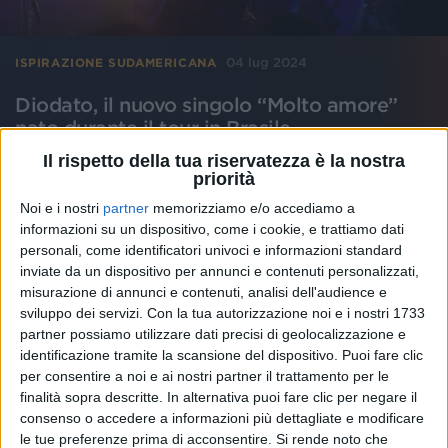
04 lug 2024
ISPIRAZIONE SUDAMERICANA
Diodato, il nuovo singolo “Molto amore”
nato durante il tour in Brasile
È un momento d'oro per lui: dopo la vittoria ai David
Il rispetto della tua riservatezza è la nostra
di Donatello, il cantautore ha trionfato anche ai Nastri
priorità
d'Argento con “La mia terra”
Noi e i nostri
partner
memorizziamo e/o accediamo a
informazioni su un dispositivo, come i cookie, e trattiamo dati
di
Daniele Verderio
personali, come identificatori univoci e informazioni standard
inviate da un dispositivo per annunci e contenuti personalizzati,
misurazione di annunci e contenuti, analisi dell'audience e
sviluppo dei servizi.
Con la tua autorizzazione noi e i nostri 1733
partner possiamo utilizzare dati precisi di geolocalizzazione e
identificazione tramite la scansione del dispositivo. Puoi fare clic
per consentire a noi e ai nostri partner il trattamento per le
finalità sopra descritte. In alternativa puoi fare clic per negare il
consenso o accedere a informazioni più dettagliate e modificare
le tue preferenze prima di acconsentire.
Si rende noto che